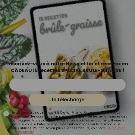
Inscrivez-vous à notre Newsletter et recevez en
CADEAU 15 recettes SPÉCIAL BRÛLE-GRAISSE !
Je télécharge
Je consens à ce que la société Digital Prisma Players analyse le taux
d'ouverture des courriels pour mesurer et optimiser les performances des
campagnes. Nous pourrons savoir si vous ouvrez les courriels, l'heure à
laquelle vous le faites ainsi que des informations sur le terminal que
vous utilisez. Pour en savoir plus sur ces traceurs, voir notre
politique de
confidentialité
.