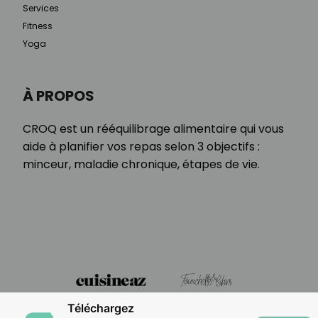
Services
Fitness
Yoga
À PROPOS
CROQ est un rééquilibrage alimentaire qui vous
aide à planifier vos repas selon 3 objectifs :
minceur, maladie chronique, étapes de vie.
Téléchargez