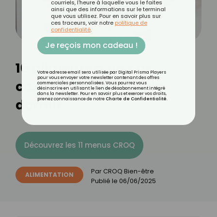
courriels, l'heure à laquelle vous le faites
ainsi que des informations sur le terminal
que vous utilisez. Pour en savoir plus sur
ces traceurs, voir notre
politique de
confidentialité
.
Je reçois mon cadeau !
10 aliments à ne pas
Votre adresse email sera utilisée par Digital Prisma Players
pour vous envoyer votre newsletter contenant des offres
consommer avant de
commerciales personnalisées. Vous pourrez vous
désinscrire en utilisant le lien de désabonnement intégré
dans la newsletter. Pour en savoir plus et exercer vos droits,
dormir
prenez connaissance de notre
Charte de Confidentialité
.
Découvrez les 11 menus CROQ
Par
CROQ Bien-être
ALIMENTATION
Publié le
06/06/2025