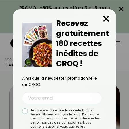
×
PROMO : -60% sur les offres 3 et 6 mois
×
avec le code CROQ60
Recevez
VOIR LA PROMO
gratuitement
180 recettes
inédites de
Accueil
Actus
Alimentation
CROQ !
10 Aliments À Ne Pas Consommer Avant De Dormir
Ainsi que la newsletter promotionnelle
de CROQ.
Je consens à ce que la société Digital
Prisma Players analyse le taux d'ouverture
des courriels pour mesurer et optimiser les
performances des campagnes. Nous
pourrons savoir si vous ouvrez les