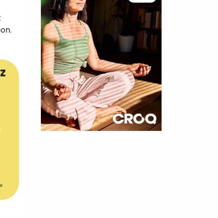
t
ion.
z
×
t 180
 CROQ
er
nnelle de