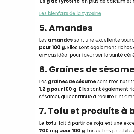
1,5 g de tyrosine
, en plus de calcium et
Les bienfaits de la tyrosine
5. Amandes
Les
amandes
sont une excellente sourc
pour 100 g
. Elles sont également riches e
en-cas idéal pour favoriser la santé cér
6. Graines de sésam
Les
graines de sésame
sont très nutrit
1,2 g pour 100 g
. Elles sont également r
sésamol, qui contribue à réduire l’infla
7. Tofu et produits à 
Le
tofu
, fait à partir de soja, est une e
700 mg pour 100 g
. Les autres produits