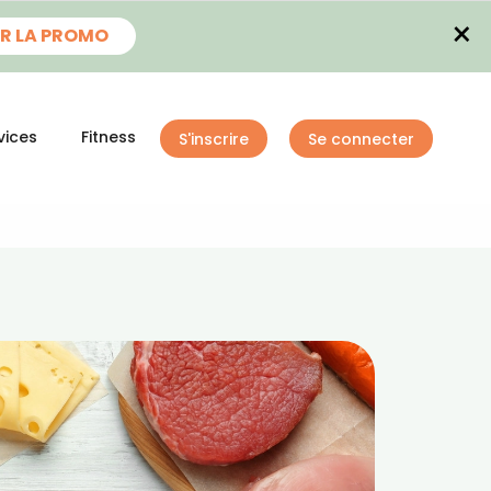
×
R LA PROMO
vices
Fitness
S'inscrire
Se connecter