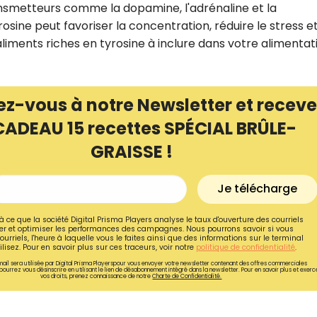
ansmetteurs comme la dopamine, l'adrénaline et la
osine peut favoriser la concentration, réduire le stress e
 aliments riches en tyrosine à inclure dans votre alimentat
ez-vous à notre Newsletter et receve
CADEAU 15 recettes SPÉCIAL BRÛLE-
GRAISSE !
Je télécharge
à ce que la société Digital Prisma Players analyse le taux d'ouverture des courriels
r et optimiser les performances des campagnes. Nous pourrons savoir si vous
Recevez gratuitemen
ourriels, l'heure à laquelle vous le faites ainsi que des informations sur le terminal
lisez. Pour en savoir plus sur ces traceurs, voir notre
politique de confidentialité
.
recettes inédites de
ail sera utilisée par Digital Prisma Playerspour vous envoyer votre newsletter contenant des offres commerciales
pourrez vous désinscrire en utilisant le lien de désabonnement intégré dans la newsletter. Pour en savoir plus et exerc
!
vos droits, prenez connaissance de notre
Charte de Confidentialité.
Ainsi que la newsletter promotio