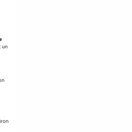
e
t un
on
iron