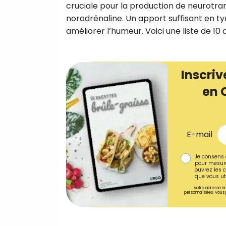
cruciale pour la production de neurotr
noradrénaline. Un apport suffisant en tyr
améliorer l’humeur. Voici une liste de 10
Inscriv
en 
E-mail
Je consens 
pour mesure
ouvrez les c
que vous uti
Votre adresse em
personnalisées. Vous 