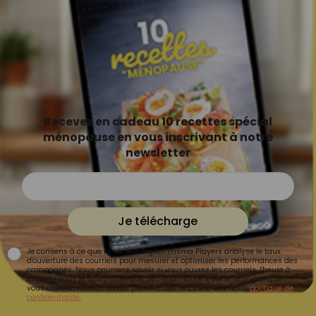
Recevez en cadeau 10 recettes spécial
ménopause en vous inscrivant à notre
newsletter
Je télécharge
Je consens à ce que la société Digital Prisma Players analyse le taux
d'ouverture des courriels pour mesurer et optimiser les performances des
campagnes. Nous pourrons savoir si vous ouvrez les courriels, l'heure à
laquelle vous le faites ainsi que des informations sur le terminal que
vous utilisez. Pour en savoir plus sur ces traceurs, voir notre
politique de
confidentialité
.