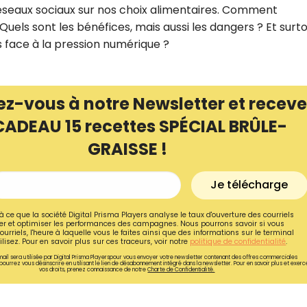
éseaux sociaux sur nos choix alimentaires. Comment
uels sont les bénéfices, mais aussi les dangers ? Et surto
 face à la pression numérique ?
ez-vous à notre Newsletter et receve
CADEAU 15 recettes SPÉCIAL BRÛLE-
GRAISSE !
Je télécharge
à ce que la société Digital Prisma Players analyse le taux d'ouverture des courriels
Recevez gratuitemen
r et optimiser les performances des campagnes. Nous pourrons savoir si vous
ourriels, l'heure à laquelle vous le faites ainsi que des informations sur le terminal
lisez. Pour en savoir plus sur ces traceurs, voir notre
politique de confidentialité
.
recettes inédites de
ail sera utilisée par Digital Prisma Playerspour vous envoyer votre newsletter contenant des offres commerciales
pourrez vous désinscrire en utilisant le lien de désabonnement intégré dans la newsletter. Pour en savoir plus et exerc
!
vos droits, prenez connaissance de notre
Charte de Confidentialité.
Ainsi que la newsletter promotio