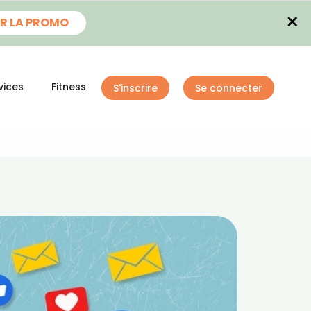
×
R LA PROMO
vices
Fitness
S'inscrire
Se connecter