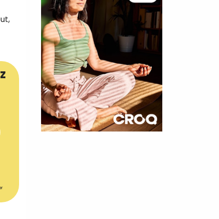
ut,
z
×
t 180
 CROQ
er
nnelle de