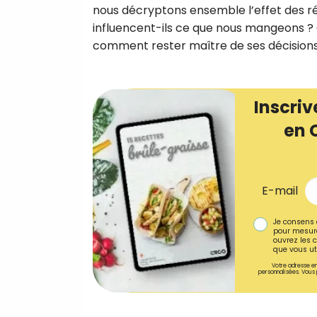
nous décryptons ensemble l’effet des r
influencent-ils ce que nous mangeons ? Q
comment rester maître de ses décisions
Inscriv
en 
E-mail
Je consens 
pour mesure
ouvrez les c
que vous uti
Votre adresse em
personnalisées. Vous 