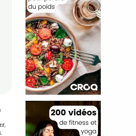
s
if,
,