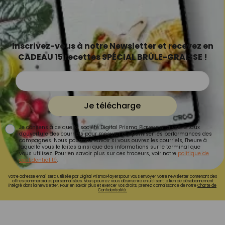
Inscrivez-vous à notre Newsletter et recevez en
CADEAU 15 recettes SPÉCIAL BRÛLE-GRAISSE !
Je télécharge
Je consens à ce que la société Digital Prisma Players analyse le taux
d'ouverture des courriels pour mesurer et optimiser les performances des
campagnes. Nous pourrons savoir si vous ouvrez les courriels, l'heure à
laquelle vous le faites ainsi que des informations sur le terminal que
vous utilisez. Pour en savoir plus sur ces traceurs, voir notre
politique de
confidentialité
.
Votre adresse email sera utilisée par Digital Prisma Playerspour vous envoyer votre newsletter contenant des
offres commerciales personnalisées. Vous pourrez vous désinscrire en utilisant le lien de désabonnement
intégré dans la newsletter. Pour en savoir plus et exercer vos droits, prenez connaissance de notre
Charte de
Confidentialité.