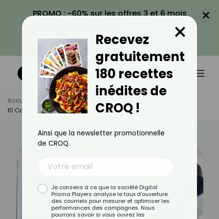
×
PROMO : -60% sur les offres 3 et 6 mois
×
avec le code CROQ60
Recevez
VOIR LA PROMO
gratuitement
180 recettes
inédites de
Accueil
Actus
Famille
CROQ !
10 Conseils Pour Réussir Sa Baby Shower
Ainsi que la newsletter promotionnelle
de CROQ.
Je consens à ce que la société Digital
Prisma Players analyse le taux d'ouverture
des courriels pour mesurer et optimiser les
performances des campagnes. Nous
pourrons savoir si vous ouvrez les