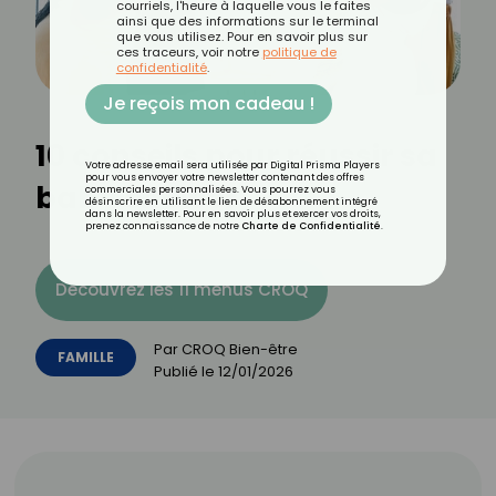
courriels, l'heure à laquelle vous le faites
ainsi que des informations sur le terminal
que vous utilisez. Pour en savoir plus sur
ces traceurs, voir notre
politique de
confidentialité
.
Je reçois mon cadeau !
10 conseils pour réussir sa
Votre adresse email sera utilisée par Digital Prisma Players
pour vous envoyer votre newsletter contenant des offres
baby shower
commerciales personnalisées. Vous pourrez vous
désinscrire en utilisant le lien de désabonnement intégré
dans la newsletter. Pour en savoir plus et exercer vos droits,
prenez connaissance de notre
Charte de Confidentialité
.
Découvrez les 11 menus CROQ
Par
CROQ Bien-être
FAMILLE
Publié le
12/01/2026