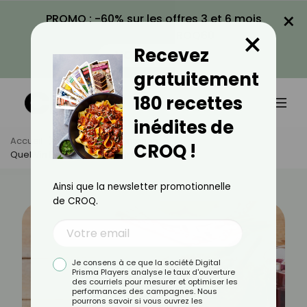
×
PROMO : -60% sur les offres 3 et 6 mois
×
avec le code CROQ60
Recevez
VOIR LA PROMO
gratuitement
180 recettes
inédites de
Accueil
Actus
Alimentation
CROQ !
Quel Vin Boire Avec Une Pintade ?
Ainsi que la newsletter promotionnelle
de CROQ.
Je consens à ce que la société Digital
Prisma Players analyse le taux d'ouverture
des courriels pour mesurer et optimiser les
performances des campagnes. Nous
pourrons savoir si vous ouvrez les