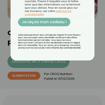
courriels, l'heure à laquelle vous le faites
ainsi que des informations sur le terminal
que vous utilisez. Pour en savoir plus sur
ces traceurs, voir notre
politique de
confidentialité
.
Je reçois mon cadeau !
Quel vin boire avec une
Votre adresse email sera utilisée par Digital Prisma Players
pour vous envoyer votre newsletter contenant des offres
pintade ?
commerciales personnalisées. Vous pourrez vous
désinscrire en utilisant le lien de désabonnement intégré
dans la newsletter. Pour en savoir plus et exercer vos droits,
prenez connaissance de notre
Charte de Confidentialité
.
Découvrez les 11 menus CROQ
Par
CROQ Nutrition
ALIMENTATION
Publié le
13/02/2026