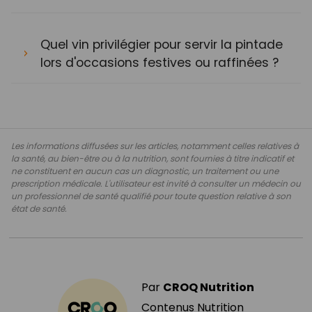
Quel vin privilégier pour servir la pintade
lors d'occasions festives ou raffinées ?
Les informations diffusées sur les articles, notamment celles relatives à
la santé, au bien-être ou à la nutrition, sont fournies à titre indicatif et
ne constituent en aucun cas un diagnostic, un traitement ou une
prescription médicale. L'utilisateur est invité à consulter un médecin ou
un professionnel de santé qualifié pour toute question relative à son
état de santé.
Par
CROQ Nutrition
Contenus Nutrition