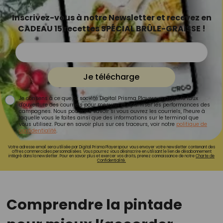
Inscrivez-vous à notre Newsletter et recevez en
CADEAU 15 recettes SPÉCIAL BRÛLE-GRAISSE !
Je télécharge
Je consens à ce que la société Digital Prisma Players analyse le taux
d'ouverture des courriels pour mesurer et optimiser les performances des
campagnes. Nous pourrons savoir si vous ouvrez les courriels, l'heure à
laquelle vous le faites ainsi que des informations sur le terminal que
vous utilisez. Pour en savoir plus sur ces traceurs, voir notre
politique de
confidentialité
.
Votre adresse email sera utilisée par Digital Prisma Playerspour vous envoyer votre newsletter contenant des
offres commerciales personnalisées. Vous pourrez vous désinscrire en utilisant le lien de désabonnement
intégré dans la newsletter. Pour en savoir plus et exercer vos droits, prenez connaissance de notre
Charte de
Confidentialité.
Comprendre la pintade