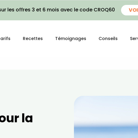
ur les offres 3 et 6 mois avec le code CROQ60
VOI
arifs
Recettes
Témoignages
Conseils
Ser
our la