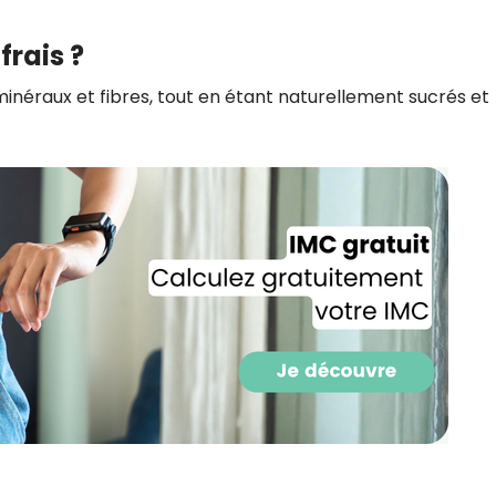
CROQ.
frais ?
, minéraux et fibres, tout en étant naturellement sucrés et
Je consens à ce que la société Digi
Prisma Players analyse le taux d'ou
des courriels pour mesurer et optim
performances des campagnes. No
pourrons savoir si vous ouvrez les co
l'heure à laquelle vous le faites ains
des informations sur le terminal qu
utilisez. Pour en savoir plus sur ces 
voir notre
politique de confidentialit
Je reçois mon cadeau !
Votre adresse email sera utilisée par Digital Prisma Playe
envoyer votre newsletter contenant des offres commercial
personnalisées. Vous pourrez vous désinscrire en utilisan
désabonnement intégré dans la newsletter. Pour en savoi
exercer vos droits, prenez connaissance de notre
Charte 
Confidentialité
.