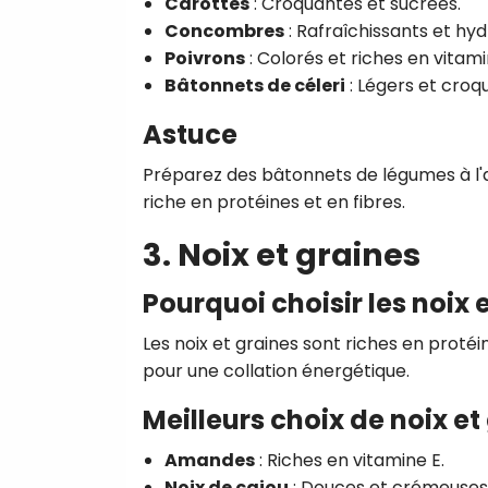
Carottes
: Croquantes et sucrées.
Concombres
: Rafraîchissants et hyd
Poivrons
: Colorés et riches en vitami
Bâtonnets de céleri
: Légers et croq
Astuce
Préparez des bâtonnets de légumes à l
riche en protéines et en fibres.
3. Noix et graines
Pourquoi choisir les noix 
Les noix et graines sont riches en protéin
pour une collation énergétique.
Meilleurs choix de noix et
Amandes
: Riches en vitamine E.
Noix de cajou
: Douces et crémeuses