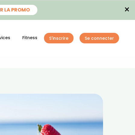
×
R LA PROMO
vices
Fitness
S'inscrire
Se connecter