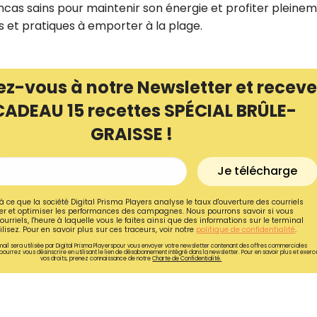
encas sains pour maintenir son énergie et profiter pleine
ns et pratiques à emporter à la plage.
ez-vous à notre Newsletter et receve
CADEAU 15 recettes SPÉCIAL BRÛLE-
GRAISSE !
Je télécharge
à ce que la société Digital Prisma Players analyse le taux d'ouverture des courriels
r et optimiser les performances des campagnes. Nous pourrons savoir si vous
ourriels, l'heure à laquelle vous le faites ainsi que des informations sur le terminal
Recevez gratuitemen
lisez. Pour en savoir plus sur ces traceurs, voir notre
politique de confidentialité
.
ail sera utilisée par Digital Prisma Playerspour vous envoyer votre newsletter contenant des offres commerciales
recettes inédites de
pourrez vous désinscrire en utilisant le lien de désabonnement intégré dans la newsletter. Pour en savoir plus et exerc
vos droits, prenez connaissance de notre
Charte de Confidentialité.
!
Ainsi que la newsletter promotio