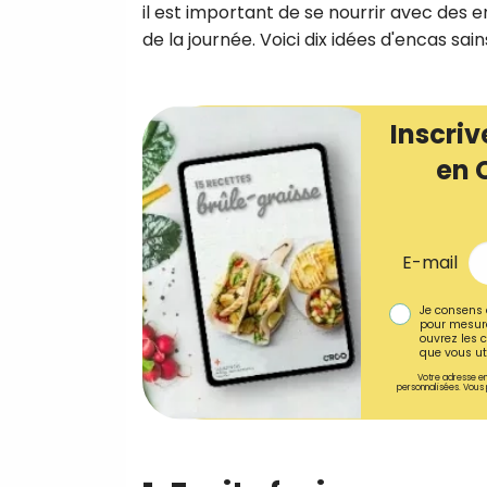
il est important de se nourrir avec des 
de la journée. Voici dix idées d'encas sai
Inscriv
en 
E-mail
Je consens 
pour mesure
ouvrez les c
que vous uti
Votre adresse em
personnalisées. Vous 