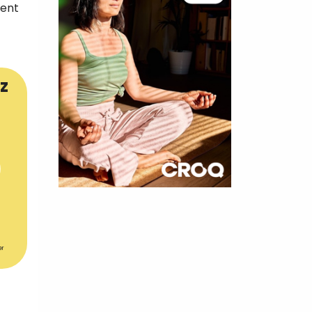
ment
z
×
t 180
 CROQ
er
nnelle de