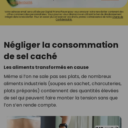
confidentialité
.
Votre adresse email sera utilisée par Digital Prisma Playerspour vous envoyer votre newsletter contenant des
offres commerciales personnalisées. Vous pourrez vous désinscrire en utilisant le lien de désabonnement
intégré dans la newsletter. Pour en savoir plus et exercer vos droits, prenez connaissance de notre
Charte de
Confidentialité.
Négliger la consommation
de sel caché
Les aliments transformés en cause
Même si l’on ne sale pas ses plats, de nombreux
aliments industriels (soupes en sachet, charcuteries,
plats préparés) contiennent des quantités élevées
de sel qui peuvent faire monter la tension sans que
l’on s’en rende compte.