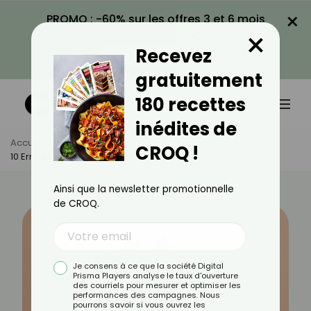
×
PROMO : -60% sur les offres 3 et 6 mois
×
avec le code CROQ60
Recevez
VOIR LA PROMO
gratuitement
180 recettes
inédites de
Accueil
Actus
Santé
CROQ !
10 Erreurs Qui Augmentent La Tension Sans Le Savoir
Ainsi que la newsletter promotionnelle
de CROQ.
Je consens à ce que la société Digital
Prisma Players analyse le taux d'ouverture
des courriels pour mesurer et optimiser les
performances des campagnes. Nous
pourrons savoir si vous ouvrez les