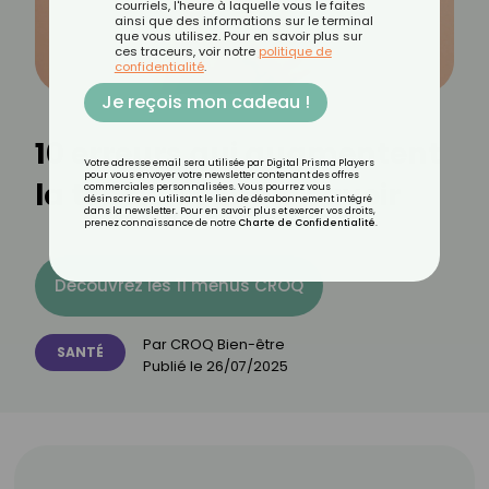
courriels, l'heure à laquelle vous le faites
ainsi que des informations sur le terminal
que vous utilisez. Pour en savoir plus sur
ces traceurs, voir notre
politique de
confidentialité
.
Je reçois mon cadeau !
10 erreurs qui augmentent
Votre adresse email sera utilisée par Digital Prisma Players
pour vous envoyer votre newsletter contenant des offres
la tension sans le savoir
commerciales personnalisées. Vous pourrez vous
désinscrire en utilisant le lien de désabonnement intégré
dans la newsletter. Pour en savoir plus et exercer vos droits,
prenez connaissance de notre
Charte de Confidentialité
.
Découvrez les 11 menus CROQ
Par
CROQ Bien-être
SANTÉ
Publié le
26/07/2025