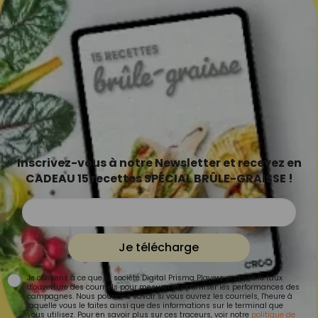
Inscrivez-vous à notre Newsletter et recevez en
CADEAU 15 recettes SPÉCIAL BRÛLE-GRAISSE !
Je télécharge
Je consens à ce que la société Digital Prisma Players analyse le taux
d'ouverture des courriels pour mesurer et optimiser les performances des
campagnes. Nous pourrons savoir si vous ouvrez les courriels, l'heure à
laquelle vous le faites ainsi que des informations sur le terminal que
vous utilisez. Pour en savoir plus sur ces traceurs, voir notre
politique de