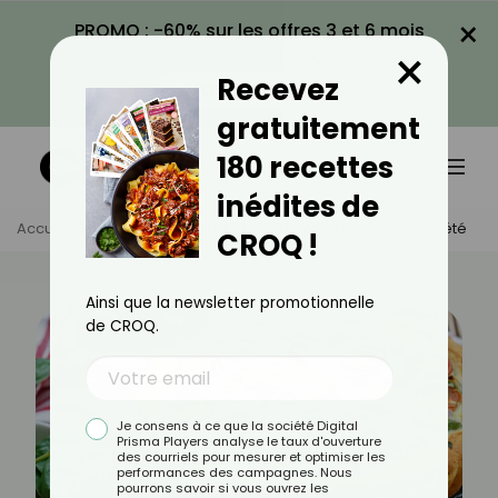
×
PROMO : -60% sur les offres 3 et 6 mois
×
avec le code CROQ60
Recevez
VOIR LA PROMO
gratuitement
180 recettes
inédites de
Accueil
Actus
Recettes
10 Recettes De Quiches D'été
CROQ !
Ainsi que la newsletter promotionnelle
de CROQ.
Je consens à ce que la société Digital
Prisma Players analyse le taux d'ouverture
des courriels pour mesurer et optimiser les
performances des campagnes. Nous
pourrons savoir si vous ouvrez les