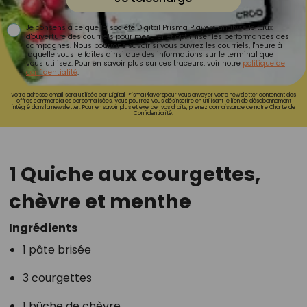
Je consens à ce que la société Digital Prisma Players analyse le taux
d'ouverture des courriels pour mesurer et optimiser les performances des
campagnes. Nous pourrons savoir si vous ouvrez les courriels, l'heure à
laquelle vous le faites ainsi que des informations sur le terminal que
vous utilisez. Pour en savoir plus sur ces traceurs, voir notre
politique de
confidentialité
.
Votre adresse email sera utilisée par Digital Prisma Playerspour vous envoyer votre newsletter contenant des
offres commerciales personnalisées. Vous pourrez vous désinscrire en utilisant le lien de désabonnement
intégré dans la newsletter. Pour en savoir plus et exercer vos droits, prenez connaissance de notre
Charte de
Confidentialité.
1 Quiche aux courgettes,
chèvre et menthe
Ingrédients
1 pâte brisée
3 courgettes
1 bûche de chèvre