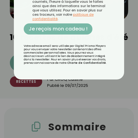
courriels, l'heure à laquelle vous le faites
ainsi que des informations sur le terminal
que vous utilisez. Pour en savoir plus sur
ces traceurs, voir notre
politique de
confidentialité
.
Je reçois mon cadeau !
10 recettes de quiches d'été
Votre adresse email sera utilisée par Digital Prisma Players
pour vous envoyer votre newsletter contenant des offres
commerciales personnalisées. Vous pourrez vous
désinscrire en utilisant le lien de désabonnement intégré
dans la newsletter. Pour en savoir plus et exercer vos droits,
Découvrez les 11 menus CROQ
prenez connaissance de notre
Charte de Confidentialité
.
Par
CROQ Cuisine
RECETTES
Publié le
09/07/2025
Sommaire