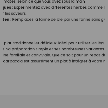
tomates, selon ce que vous avez sous la main.
iques
: Expérimentez avec différentes herbes comme le t
er les saveurs.
luten
: Remplacez la farine de blé par une farine sans glu
 plat traditionnel et délicieux, idéal pour utiliser les lég
lles. Sa préparation simple et ses nombreuses variantes e
isine familiale et conviviale. Que ce soit pour un repas d
a scarpaccia est assurément un plat à intégrer à votre rép