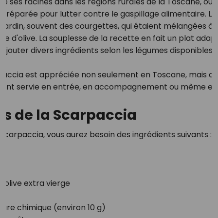
e ses racines dans les régions rurales de la Toscane, où e
préparée pour lutter contre le gaspillage alimentaire. Les
 jardin, souvent des courgettes, qui étaient mélangées à
le d'olive. La souplesse de la recette en fait un plat adapt
 d'ajouter divers ingrédients selon les légumes disponibles
rpaccia est appréciée non seulement en Toscane, mais dans
vent servie en entrée, en accompagnement ou même en pl
ts de la Scarpaccia
scarpaccia, vous aurez besoin des ingrédients suivants :
d'olive extra vierge
e
vure chimique (environ 10 g)