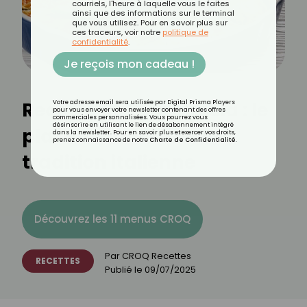
courriels, l'heure à laquelle vous le faites
ainsi que des informations sur le terminal
que vous utilisez. Pour en savoir plus sur
ces traceurs, voir notre
politique de
confidentialité
.
Je reçois mon cadeau !
Recette de Scarpaccia : le
Votre adresse email sera utilisée par Digital Prisma Players
pour vous envoyer votre newsletter contenant des offres
commerciales personnalisées. Vous pourrez vous
désinscrire en utilisant le lien de désabonnement intégré
plat savoureux de la
dans la newsletter. Pour en savoir plus et exercer vos droits,
prenez connaissance de notre
Charte de Confidentialité
.
tradition italienne
Découvrez les 11 menus CROQ
Par
CROQ Recettes
RECETTES
Publié le
09/07/2025