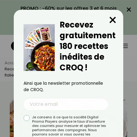
×
PROMO : -60% sur les offres 3 et 6 mois
×
avec le code CROQ60
Recevez
VOIR LA PROMO
gratuitement
180 recettes
inédites de
Accueil
Actus
Recettes
CROQ !
Recette De Scarpaccia : Le Plat Savoureux De La Tradition
Italienne
Ainsi que la newsletter promotionnelle
de CROQ.
Je consens à ce que la société Digital
Prisma Players analyse le taux d'ouverture
des courriels pour mesurer et optimiser les
performances des campagnes. Nous
pourrons savoir si vous ouvrez les