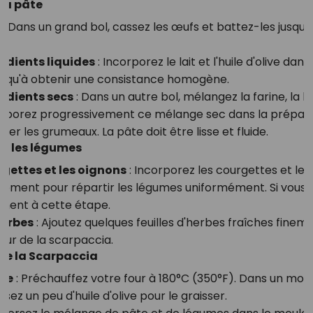
 la pâte
s
: Dans un grand bol, cassez les œufs et battez-les jusqu'à 
rédients liquides
: Incorporez le lait et l'huile d'olive da
usqu'à obtenir une consistance homogène.
rédients secs
: Dans un autre bol, mélangez la farine, la le
corporez progressivement ce mélange sec dans la préparat
er les grumeaux. La pâte doit être lisse et fluide.
rer les légumes
rgettes et les oignons
: Incorporez les courgettes et les
ement pour répartir les légumes uniformément. Si vous u
ement à cette étape.
herbes
: Ajoutez quelques feuilles d'herbes fraîches fine
eur de la scarpaccia.
 de la Scarpaccia
ule
: Préchauffez votre four à 180°C (350°F). Dans un moul
ersez un peu d'huile d'olive pour le graisser.