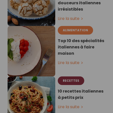
douceurs italiennes
irrésistibles
Lire la suite
ALIMENTATION
Top 10 des spécialités
italiennes à faire
maison
Lire la suite
RECETTES
10 recettes italiennes
à petits prix
Lire la suite