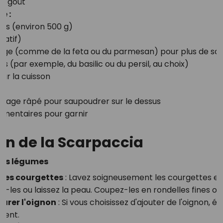
au goût
e :
tes (environ 500 g)
tatif)
age (comme de la feta ou du parmesan) pour plus de sa
s (par exemple, du basilic ou du persil, au choix)
our la cuisson
:
mage râpé pour saupoudrer sur le dessus
mentaires pour garnir
on de la Scarpaccia
 les légumes
 les courgettes
: Lavez soigneusement les courgettes et,
z-les ou laissez la peau. Coupez-les en rondelles fines ou 
parer l'oignon
: Si vous choisissez d'ajouter de l'oignon, é
ment.