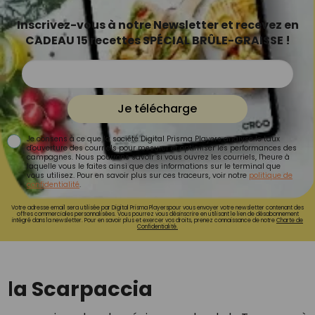
Inscrivez-vous à notre Newsletter et recevez en
CADEAU 15 recettes SPÉCIAL BRÛLE-GRAISSE !
Je télécharge
Je consens à ce que la société Digital Prisma Players analyse le taux
d'ouverture des courriels pour mesurer et optimiser les performances des
campagnes. Nous pourrons savoir si vous ouvrez les courriels, l'heure à
laquelle vous le faites ainsi que des informations sur le terminal que
vous utilisez. Pour en savoir plus sur ces traceurs, voir notre
politique de
confidentialité
.
Votre adresse email sera utilisée par Digital Prisma Playerspour vous envoyer votre newsletter contenant des
offres commerciales personnalisées. Vous pourrez vous désinscrire en utilisant le lien de désabonnement
intégré dans la newsletter. Pour en savoir plus et exercer vos droits, prenez connaissance de notre
Charte de
Confidentialité.
e la Scarpaccia