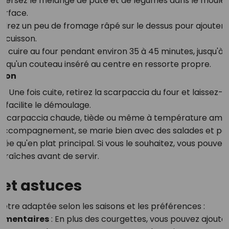
 Versez le mélange de pâte et de légumes dans le moule p
surface.
drez un peu de fromage râpé sur le dessus pour ajouter 
 cuisson.
tes cuire au four pendant environ 35 à 45 minutes, jusqu'à
et qu'un couteau inséré au centre en ressorte propre.
tion
r
: Une fois cuite, retirez la scarpaccia du four et laissez-la
 facilite le démoulage.
a scarpaccia chaude, tiède ou même à température ambian
d'accompagnement, se marie bien avec des salades et pe
trée qu'en plat principal. Si vous le souhaitez, vous pouve
fraîches avant de servir.
 et astuces
être adaptée selon les saisons et les préférences :
émentaires
: En plus des courgettes, vous pouvez ajoute