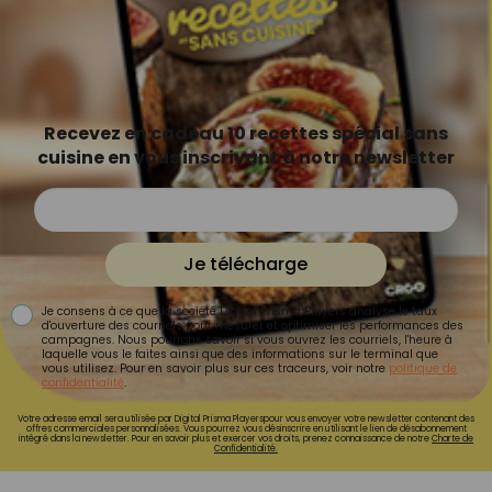
Recevez en cadeau 10 recettes spécial sans
cuisine en vous inscrivant à notre newsletter
Je télécharge
Je consens à ce que la société Digital Prisma Players analyse le taux
d'ouverture des courriels pour mesurer et optimiser les performances des
campagnes. Nous pourrons savoir si vous ouvrez les courriels, l'heure à
laquelle vous le faites ainsi que des informations sur le terminal que
vous utilisez. Pour en savoir plus sur ces traceurs, voir notre
politique de
confidentialité
.
Votre adresse email sera utilisée par Digital Prisma Playerspour vous envoyer votre newsletter contenant des
offres commerciales personnalisées. Vous pourrez vous désinscrire en utilisant le lien de désabonnement
intégré dans la newsletter. Pour en savoir plus et exercer vos droits, prenez connaissance de notre
Charte de
Confidentialité.