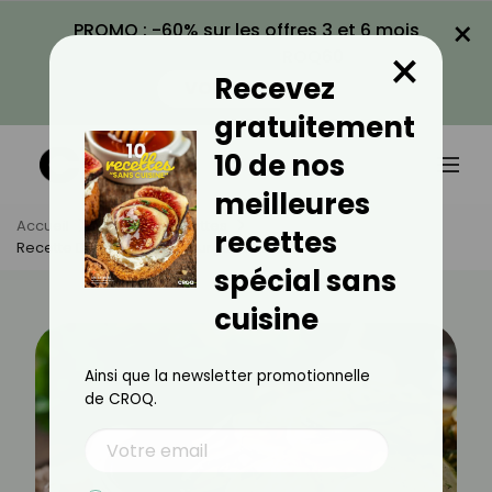
×
PROMO : -60% sur les offres 3 et 6 mois
×
avec le code CROQ60
Recevez
VOIR LA PROMO
gratuitement
10 de nos
meilleures
Accueil
Actus
Recettes
recettes
Recette De Salade De Courgettes Jaunes
spécial sans
cuisine
Ainsi que la newsletter promotionnelle
de CROQ.