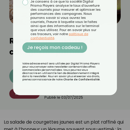
Je consens à ce que la société Digital
Prisma Players analyse le taux d'ouverture
des courriels pour mesurer et optimiser les
performances des campagnes. Nous
pourrons savoir si vous ouvrez les
courriels, l'heure à laquelle vous le faites
ainsi que des informations sur le terminal
que vous utilisez. Pour en savoir plus sur
ces traceurs, voir notre
politique de
Recette de salade de
confidentialité
.
Je reçois mon cadeau !
courgettes jaunes
Votre adresse email sera utilisée par Digital Prisma Players
pour vous envoyer votre newsletter contenant des offres
commerciales personnalisées. Vous pourrez vous
désinscrire en utilisant le lien de désabonnement intégré
Découvrez les 11 menus CROQ
dans la newsletter. Pour en savoir plus et exercer vos droits,
prenez connaissance de notre
Charte de Confidentialité
.
Par
CROQ Recettes
RECETTES
Publié le
03/07/2025
La salade de courgettes jaunes est un plat raffiné qui
met à l’honneur un légume souvent sous-estimé : la