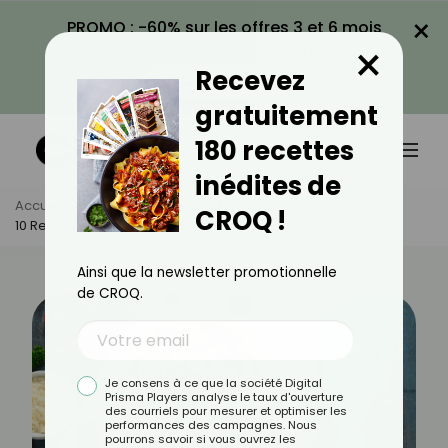
×
PROMO : -60% sur les offres 3 et 6 mois
×
avec le code CROQ60
Recevez
VOIR LA PROMO
gratuitement
180 recettes
inédites de
Accueil
Actus
Recettes
CROQ !
10 Recettes Italiennes À Petits Prix
Ainsi que la newsletter promotionnelle
de CROQ.
Je consens à ce que la société Digital
Prisma Players analyse le taux d'ouverture
des courriels pour mesurer et optimiser les
performances des campagnes. Nous
pourrons savoir si vous ouvrez les