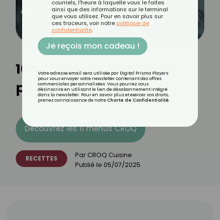
courriels, l'heure à laquelle vous le faites
ainsi que des informations sur le terminal
que vous utilisez. Pour en savoir plus sur
ces traceurs, voir notre
politique de
confidentialité
.
Je reçois mon cadeau !
10 recettes italiennes à
Votre adresse email sera utilisée par Digital Prisma Players
pour vous envoyer votre newsletter contenant des offres
petits prix
commerciales personnalisées. Vous pourrez vous
désinscrire en utilisant le lien de désabonnement intégré
dans la newsletter. Pour en savoir plus et exercer vos droits,
prenez connaissance de notre
Charte de Confidentialité
.
Découvrez les 11 menus CROQ
Par
CROQ Cuisine
RECETTES
Publié le
05/07/2025