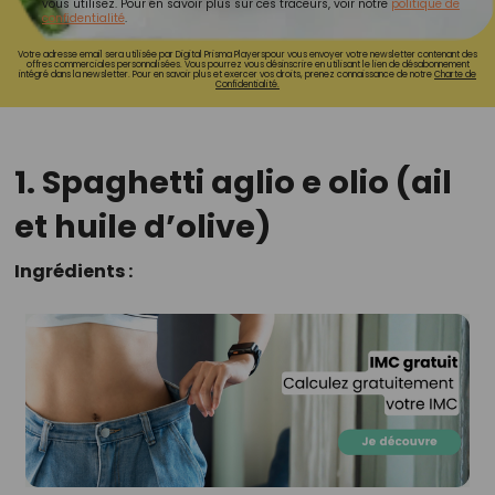
vous utilisez. Pour en savoir plus sur ces traceurs, voir notre
politique de
confidentialité
.
Votre adresse email sera utilisée par Digital Prisma Playerspour vous envoyer votre newsletter contenant des
offres commerciales personnalisées. Vous pourrez vous désinscrire en utilisant le lien de désabonnement
intégré dans la newsletter. Pour en savoir plus et exercer vos droits, prenez connaissance de notre
Charte de
Confidentialité.
1. Spaghetti aglio e olio (ail
et huile d’olive)
Ingrédients :