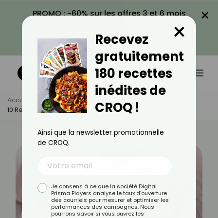
×
PROMO : -60% sur les offres 3 et 6 mois
×
avec le code CROQ60
Recevez
VOIR LA PROMO
gratuitement
180 recettes
inédites de
Accueil
Actus
Recettes
CROQ !
10 Recettes Légères De Couscous
Ainsi que la newsletter promotionnelle
de CROQ.
Je consens à ce que la société Digital
Prisma Players analyse le taux d'ouverture
des courriels pour mesurer et optimiser les
performances des campagnes. Nous
pourrons savoir si vous ouvrez les