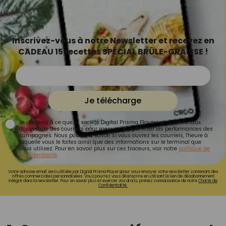
Inscrivez-vous à notre Newsletter et recevez en
CADEAU 15 recettes SPÉCIAL BRÛLE-GRAISSE !
Je télécharge
Je consens à ce que la société Digital Prisma Players analyse le taux
d'ouverture des courriels pour mesurer et optimiser les performances des
campagnes. Nous pourrons savoir si vous ouvrez les courriels, l'heure à
laquelle vous le faites ainsi que des informations sur le terminal que
vous utilisez. Pour en savoir plus sur ces traceurs, voir notre
politique de
confidentialité
.
Votre adresse email sera utilisée par Digital Prisma Playerspour vous envoyer votre newsletter contenant des
offres commerciales personnalisées. Vous pourrez vous désinscrire en utilisant le lien de désabonnement
intégré dans la newsletter. Pour en savoir plus et exercer vos droits, prenez connaissance de notre
Charte de
Confidentialité.