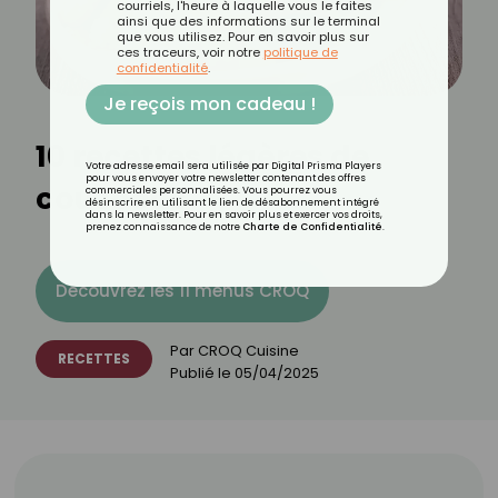
courriels, l'heure à laquelle vous le faites
ainsi que des informations sur le terminal
que vous utilisez. Pour en savoir plus sur
ces traceurs, voir notre
politique de
confidentialité
.
Je reçois mon cadeau !
10 recettes légères de
Votre adresse email sera utilisée par Digital Prisma Players
pour vous envoyer votre newsletter contenant des offres
couscous
commerciales personnalisées. Vous pourrez vous
désinscrire en utilisant le lien de désabonnement intégré
dans la newsletter. Pour en savoir plus et exercer vos droits,
prenez connaissance de notre
Charte de Confidentialité
.
Découvrez les 11 menus CROQ
Par
CROQ Cuisine
RECETTES
Publié le
05/04/2025