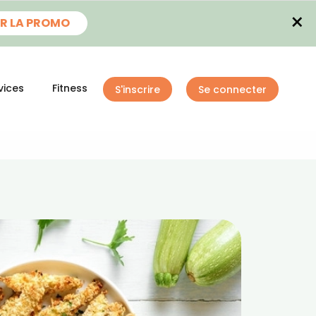
×
R LA PROMO
vices
Fitness
S'inscrire
Se connecter