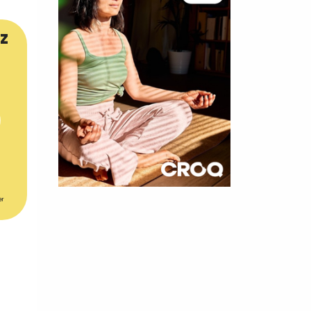
z
×
er
t 180
 CROQ
nnelle de