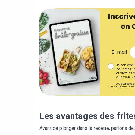
Inscriv
en 
E-mail
Je consens 
pour mesure
ouvrez les c
que vous uti
Votre adresse em
personnalisées. Vous 
Les avantages des frite
Avant de plonger dans la recette, parlons de