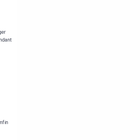
ger
endant
nfin