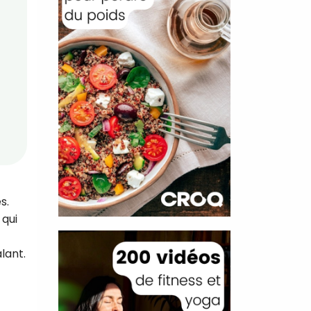
s.
 qui
lant.