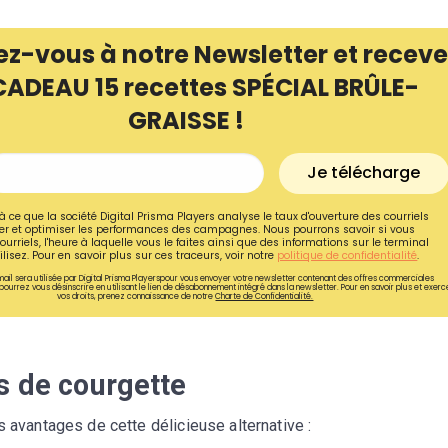
ez-vous à notre Newsletter et receve
CADEAU 15 recettes SPÉCIAL BRÛLE-
GRAISSE !
Je télécharge
à ce que la société Digital Prisma Players analyse le taux d'ouverture des courriels
r et optimiser les performances des campagnes. Nous pourrons savoir si vous
ourriels, l'heure à laquelle vous le faites ainsi que des informations sur le terminal
lisez. Pour en savoir plus sur ces traceurs, voir notre
politique de confidentialité
.
ail sera utilisée par Digital Prisma Playerspour vous envoyer votre newsletter contenant des offres commerciales
pourrez vous désinscrire en utilisant le lien de désabonnement intégré dans la newsletter. Pour en savoir plus et exerc
vos droits, prenez connaissance de notre
Charte de Confidentialité.
Recevez gratuitemen
recettes inédites de
s de courgette
!
s avantages de cette délicieuse alternative :
Ainsi que la newsletter promotio