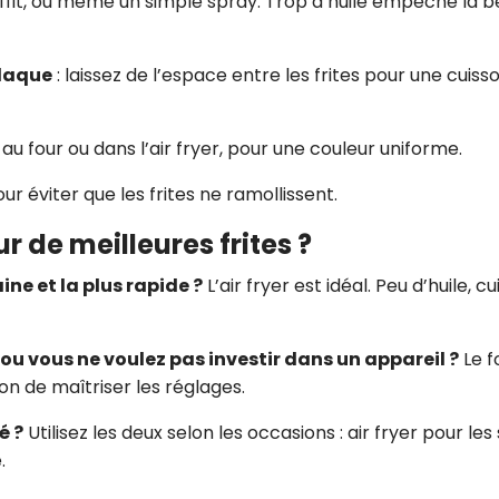
suffit, ou même un simple spray. Trop d’huile empêche la b
plaque
: laissez de l’espace entre les frites pour une cuiss
t au four ou dans l’air fryer, pour une couleur uniforme.
our éviter que les frites ne ramollissent.
ur de meilleures frites ?
ine et la plus rapide ?
L’air fryer est idéal. Peu d’huile, c
 ou vous ne voulez pas investir dans un appareil ?
Le f
on de maîtriser les réglages.
é ?
Utilisez les deux selon les occasions : air fryer pour les 
.