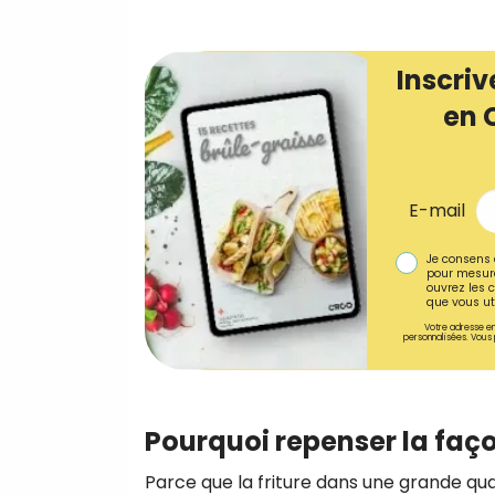
Inscriv
en 
E-mail
Je consens 
pour mesure
ouvrez les c
que vous uti
Votre adresse em
personnalisées. Vous 
Pourquoi repenser la façon
Parce que la friture dans une grande quan