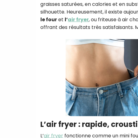
graisses saturées, en calories et en s
silhouette. Heureusement, il existe aujour
le four
et
l’
air fryer
, ou friteuse à air c
offrant des résultats très satisfaisants.
L’air fryer : rapide, croust
L’
air fryer
fonctionne comme un mini four 