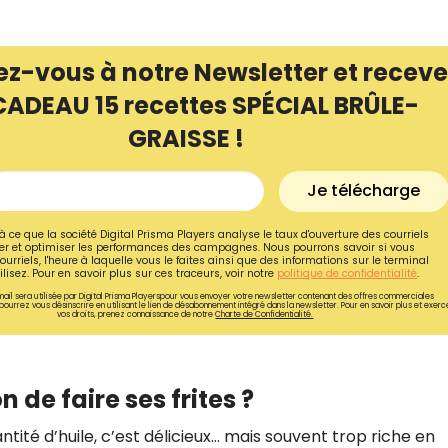
ez-vous à notre Newsletter et receve
CADEAU 15 recettes SPÉCIAL BRÛLE-
GRAISSE !
Je télécharge
à ce que la société Digital Prisma Players analyse le taux d'ouverture des courriels
r et optimiser les performances des campagnes. Nous pourrons savoir si vous
ourriels, l'heure à laquelle vous le faites ainsi que des informations sur le terminal
lisez. Pour en savoir plus sur ces traceurs, voir notre
politique de confidentialité
.
ail sera utilisée par Digital Prisma Playerspour vous envoyer votre newsletter contenant des offres commerciales
pourrez vous désinscrire en utilisant le lien de désabonnement intégré dans la newsletter. Pour en savoir plus et exerc
vos droits, prenez connaissance de notre
Charte de Confidentialité.
 de faire ses frites ?
tité d’huile, c’est délicieux… mais souvent trop riche en