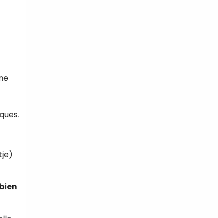
une
iques.
tje)
bien