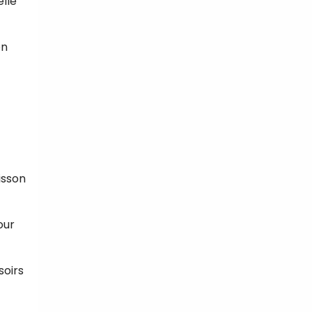
elle
on
uisson
our
soirs