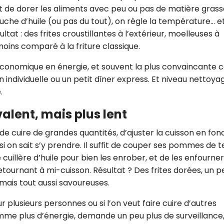
et de dorer les aliments avec peu ou pas de matière grass
CROQ.
couche d’huile (ou pas du tout), on règle la température… e
ltat : des frites croustillantes à l’extérieur, moelleuses à
 moins comparé à la friture classique.
Je consens à ce que la société Digi
Prisma Players analyse le taux d'ou
 économique en énergie, et souvent la plus convaincante 
des courriels pour mesurer et optim
n individuelle ou un petit dîner express. Et niveau nettoya
performances des campagnes. No
.
pourrons savoir si vous ouvrez les co
l'heure à laquelle vous le faites ains
des informations sur le terminal qu
valent, mais plus lent
utilisez. Pour en savoir plus sur ces 
voir notre
politique de confidentialit
met de cuire de grandes quantités, d’ajuster la cuisson en fon
 si on sait s’y prendre. Il suffit de couper ses pommes de t
Je reçois mon cadeau !
e cuillère d’huile pour bien les enrober, et de les enfourner
tournant à mi-cuisson. Résultat ? Des frites dorées, un p
Votre adresse email sera utilisée par Digital Prisma Playe
 mais tout aussi savoureuses.
envoyer votre newsletter contenant des offres commercial
personnalisées. Vous pourrez vous désinscrire en utilisan
désabonnement intégré dans la newsletter. Pour en savoi
exercer vos droits, prenez connaissance de notre
Charte 
r plusieurs personnes ou si l’on veut faire cuire d’autres
Confidentialité
.
me plus d’énergie, demande un peu plus de surveillance,