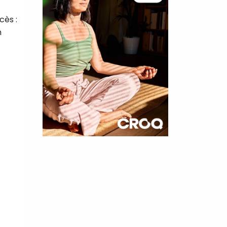
cès :
n
×
t 180
 CROQ
nnelle de