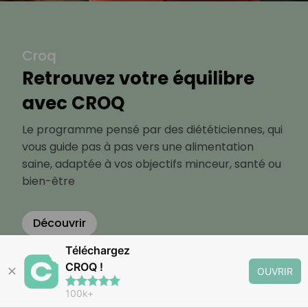
Croq
Retrouvez votre équilibre
avec CROQ
Le programme pensé par des diététiciennes, qui
vous guide pas à pas vers une alimentation
saine, adaptée à vos objectifs minceur, santé ou
bien-être
Découvrir
Téléchargez
CROQ !
✕
OUVRIR
100k+