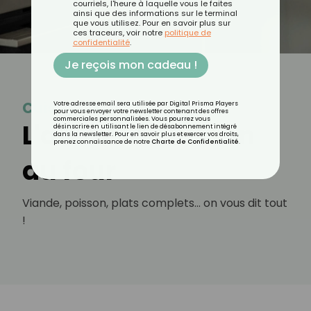
courriels, l'heure à laquelle vous le faites
ainsi que des informations sur le terminal
que vous utilisez. Pour en savoir plus sur
ces traceurs, voir notre
politique de
confidentialité
.
Je reçois mon cadeau !
Cuisson au four
Votre adresse email sera utilisée par Digital Prisma Players
pour vous envoyer votre newsletter contenant des offres
commerciales personnalisées. Vous pourrez vous
L'art de la cuisson
désinscrire en utilisant le lien de désabonnement intégré
dans la newsletter. Pour en savoir plus et exercer vos droits,
prenez connaissance de notre
Charte de Confidentialité
.
au four
Viande, poisson, plats complets... on vous dit tout
!