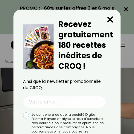
×
PROMO : -60% sur les offres 3 et 6 mois
×
avec le code CROQ60
Recevez
VOIR LA PROMO
gratuitement
180 recettes
inédites de
Accueil
Tag
Cuisson Au Four
CROQ !
Ainsi que la newsletter promotionnelle
de CROQ.
Je consens à ce que la société Digital
Prisma Players analyse le taux d'ouverture
des courriels pour mesurer et optimiser les
performances des campagnes. Nous
pourrons savoir si vous ouvrez les