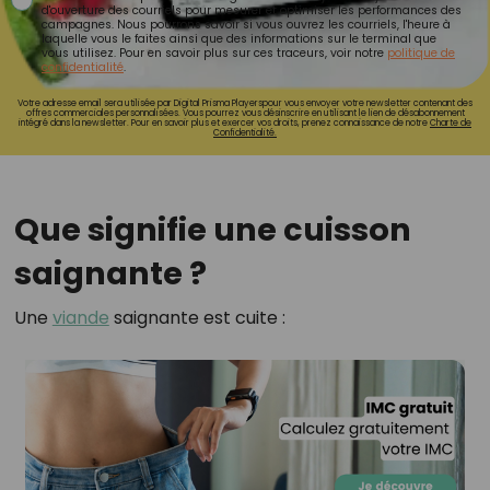
d'ouverture des courriels pour mesurer et optimiser les performances des
campagnes. Nous pourrons savoir si vous ouvrez les courriels, l'heure à
laquelle vous le faites ainsi que des informations sur le terminal que
vous utilisez. Pour en savoir plus sur ces traceurs, voir notre
politique de
confidentialité
.
Votre adresse email sera utilisée par Digital Prisma Playerspour vous envoyer votre newsletter contenant des
offres commerciales personnalisées. Vous pourrez vous désinscrire en utilisant le lien de désabonnement
intégré dans la newsletter. Pour en savoir plus et exercer vos droits, prenez connaissance de notre
Charte de
Confidentialité.
Que signifie une cuisson
saignante ?
Une
viande
saignante est cuite :