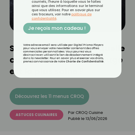
courriels, l'heure à laquelle vous le faites
ainsi que des informations sur le terminal
que vous utilisez. Pour en savoir plus sur
ces traceurs, voir notre
politique de
confidentialité
.
Je reçois mon cadeau !
Saignant ou à point : quelle
Votre adresse email sera utilisée par Digital Prisma Players
pour vous envoyer votre newsletter contenant des offres
commerciales personnalisées. Vous pourrez vous
désinscrire en utilisant le lien de désabonnement intégré
cuisson de la viande rouge
dans la newsletter. Pour en savoir plus et exercer vos droits,
prenez connaissance de notre
Charte de Confidentialité
.
est la plus saine ?
Découvrez les 11 menus CROQ
Par
CROQ Cuisine
ASTUCES CULINAIRES
Publié le
13/06/2026