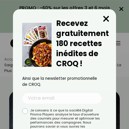
×
PROMO : -60% sur les offres 3 et 6 mois
×
avec le code CROQ60
Recevez
VOIR LA PROMO
gratuitement
180 recettes
inédites de
Accueil
Actus
Astuces Culinaires
CROQ !
Saignant Ou À Point : Quelle Cuisson De La Viande Rouge Est La
Plus Saine ?
Ainsi que la newsletter promotionnelle
de CROQ.
Je consens à ce que la société Digital
Prisma Players analyse le taux d'ouverture
des courriels pour mesurer et optimiser les
performances des campagnes. Nous
pourrons savoir si vous ouvrez les