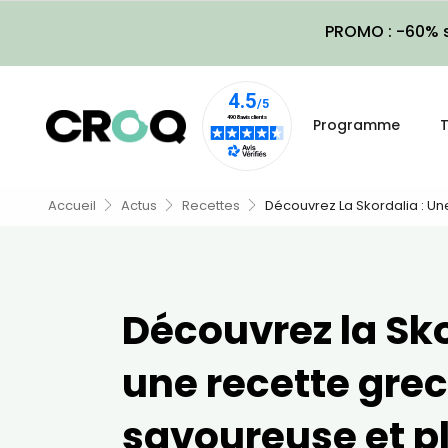
PROMO : -60% s
Programme
T
Accueil
Actus
Recettes
Découvrez La Skordalia : U
Découvrez la Sko
une recette gre
savoureuse et p