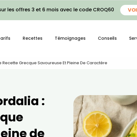
ur les offres 3 et 6 mois avec le code CROQ60
VOI
arifs
Recettes
Témoignages
Conseils
Ser
ne Recette Grecque Savoureuse Et Pleine De Caractère
rdalia :
cque
leine de