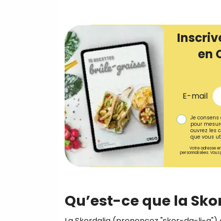
Inscriv
en 
E-mail
Je consens 
pour mesure
ouvrez les c
que vous uti
Votre adresse em
personnalisées. Vous 
Qu’est-ce que la Skor
La Skordalia (prononcez "skor-da-li-a") e