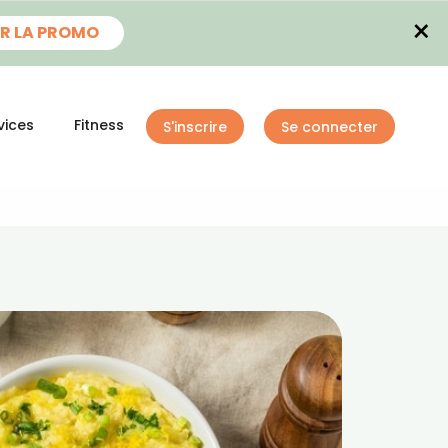
×
R LA PROMO
vices
Fitness
S'inscrire
Se connecter