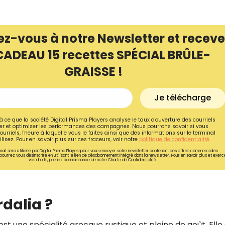
ez-vous à notre Newsletter et receve
CADEAU 15 recettes SPÉCIAL BRÛLE-
GRAISSE !
Je télécharge
à ce que la société Digital Prisma Players analyse le taux d'ouverture des courriels
r et optimiser les performances des campagnes. Nous pourrons savoir si vous
ourriels, l'heure à laquelle vous le faites ainsi que des informations sur le terminal
lisez. Pour en savoir plus sur ces traceurs, voir notre
politique de confidentialité
.
ail sera utilisée par Digital Prisma Playerspour vous envoyer votre newsletter contenant des offres commerciales
pourrez vous désinscrire en utilisant le lien de désabonnement intégré dans la newsletter. Pour en savoir plus et exerc
vos droits, prenez connaissance de notre
Charte de Confidentialité.
Recevez gratuitemen
recettes inédites de
!
dalia ?
Ainsi que la newsletter promotio
st une spécialité grecque rustique et pleine de goût. Elle