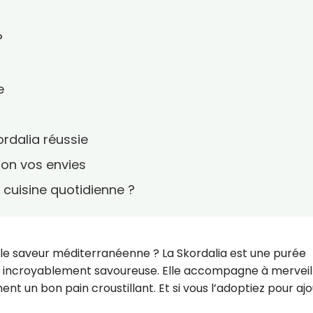
?
e
rdalia réussie
lon vos envies
e cuisine quotidienne ?
le saveur méditerranéenne ? La Skordalia est une purée
e et incroyablement savoureuse. Elle accompagne à merveil
nt un bon pain croustillant. Et si vous l’adoptiez pour aj