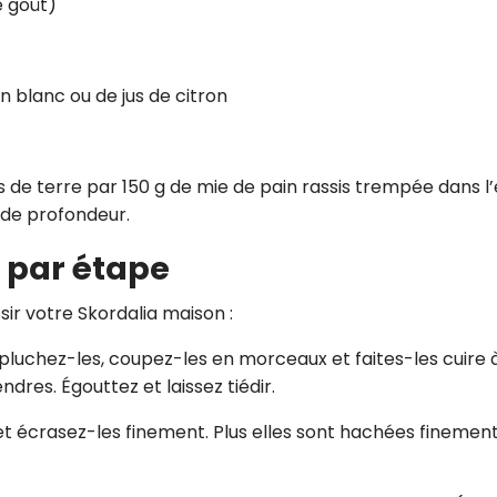
e goût)
in blanc ou de jus de citron
de terre par 150 g de mie de pain rassis trempée dans l’
 de profondeur.
 par étape
ir votre Skordalia maison :
épluchez-les, coupez-les en morceaux et faites-les cuire 
endres. Égouttez et laissez tiédir.
et écrasez-les finement. Plus elles sont hachées finement