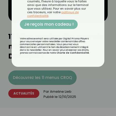
courriels, l'heure à laquelle vous le faites
ainsi que des informations sur le terminal
que vous utilisez. Pour en savoir plus sur
ces traceurs, voir notre
politique de
confidentialité
.
Je reçois mon cadeau !
17 kilos perdus : les secrets
Votre adresse email sera utilisée par Digital Prisma Players
pour vous envoyer votre newsletter contenant des offres
minceur de Valérie
commerciales personnalisées. Vous pourrez vous
désinscrire en utilisant le lien de désabonnement intégré
dans la newsletter. Pour en savoir plus et exercer vos droits,
Damidot !
prenez connaissance de notre
Charte de Confidentialité
.
Découvrez les 11 menus CROQ
Par
Ameline Lieb
ACTUALITÉS
Publié le
12/10/2025