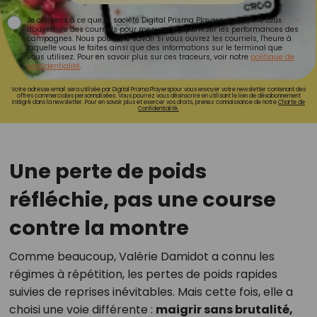
Je consens à ce que la société Digital Prisma Players analyse le taux
d'ouverture des courriels pour mesurer et optimiser les performances des
campagnes. Nous pourrons savoir si vous ouvrez les courriels, l'heure à
laquelle vous le faites ainsi que des informations sur le terminal que
vous utilisez. Pour en savoir plus sur ces traceurs, voir notre
politique de
confidentialité
.
Votre adresse email sera utilisée par Digital Prisma Playerspour vous envoyer votre newsletter contenant des
offres commerciales personnalisées. Vous pourrez vous désinscrire en utilisant le lien de désabonnement
intégré dans la newsletter. Pour en savoir plus et exercer vos droits, prenez connaissance de notre
Charte de
Confidentialité.
Une perte de poids
réfléchie, pas une course
contre la montre
Comme beaucoup, Valérie Damidot a connu les
régimes à répétition, les pertes de poids rapides
suivies de reprises inévitables. Mais cette fois, elle a
choisi une voie différente :
maigrir sans brutalité,