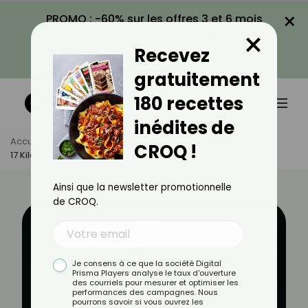
×
PROMO : -60% sur les offres 3 et 6 mois
×
avec le code CROQ60
Recevez
VOIR LA PROMO
gratuitement
180 recettes
inédites de
Accueil
Actus
Actualités
CROQ !
17 Kilos Perdus : Les Secrets Minceur De Valérie Damidot !
Ainsi que la newsletter promotionnelle
de CROQ.
Je consens à ce que la société Digital
Prisma Players analyse le taux d'ouverture
des courriels pour mesurer et optimiser les
performances des campagnes. Nous
pourrons savoir si vous ouvrez les