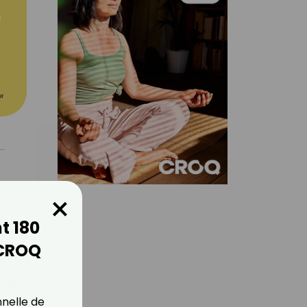
er
×
t 180
 CROQ
anger
nnelle de