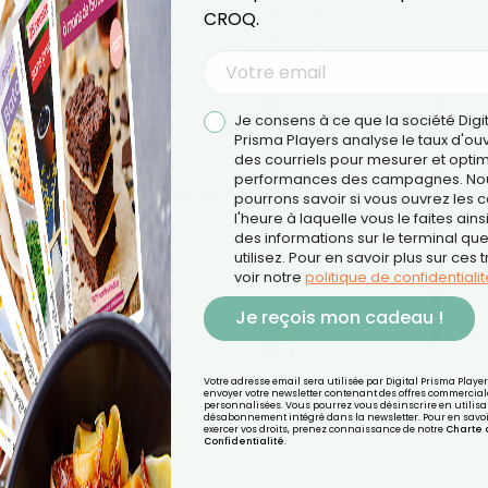
 elle‑même de “mental animal très puissant”, l’a conduite 
CROQ.
oins, pour tenter d’entrer dans le moule.
Je consens à ce que la société Digi
Prisma Players analyse le taux d'ou
des courriels pour mesurer et optim
performances des campagnes. No
pourrons savoir si vous ouvrez les co
l'heure à laquelle vous le faites ains
des informations sur le terminal qu
utilisez. Pour en savoir plus sur ces 
voir notre
politique de confidentialit
Je reçois mon cadeau !
Votre adresse email sera utilisée par Digital Prisma Playe
envoyer votre newsletter contenant des offres commercial
personnalisées. Vous pourrez vous désinscrire en utilisan
désabonnement intégré dans la newsletter. Pour en savoi
exercer vos droits, prenez connaissance de notre
Charte 
Confidentialité
.
enaissance