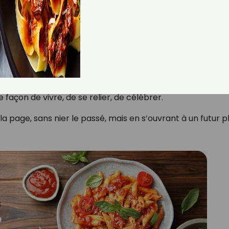
 témoignage
ne doit pas être confondu avec absence de souffrance.
e, la musique, la télé — peuvent masquer un mal‑être
tion des besoins, est un acte puissant.
façon de vivre, de se relier, de célébrer.
la page, sans nier le passé, mais en s’ouvrant à un futur p