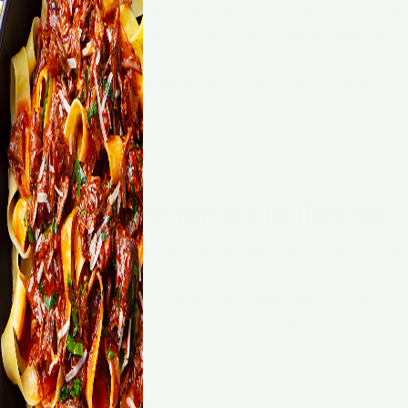
 aujourd’hui, Lara Fabian aborde son histoire avec lucidit
urvivante, mais comme « une femme humaine », avec ses
ble. Puis elle a choisi de se retrouver. Et en devenant
ou et de l’image qu’elle reçoit. « Elle n’en peut plus d’ente
eau geste de reconnaissance pour elle‑même.
une célébration de la liberté
hui elle souhaite « plein de bouffe, plein de vin, et surtout :
eau reste à venir ».
 album
Je Suis Là
, riche d’une authentique intention de part
e contribution à soi‑même — et aux autres.