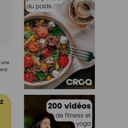
r une
lent
z