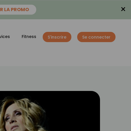
×
R LA PROMO
vices
Fitness
S'inscrire
Se connecter