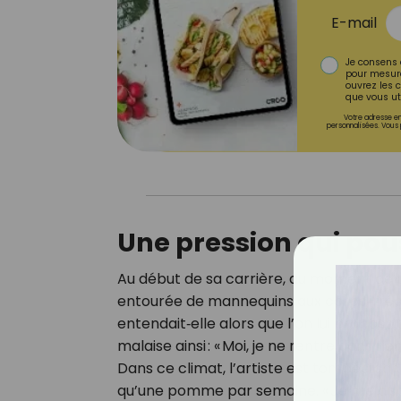
E-mail
Je consens 
pour mesure
ouvrez les c
que vous uti
Votre adresse em
personnalisées. Vous 
Une pression qui pou
Au début de sa carrière, au moment de t
entourée de mannequins aux corps irréels
entendait‑elle alors que l’on lui proposai
malaise ainsi : « Moi, je ne rentre dans rien
Dans ce climat, l’artiste est tombée dan
qu’une pomme par semaine. « Je me disais