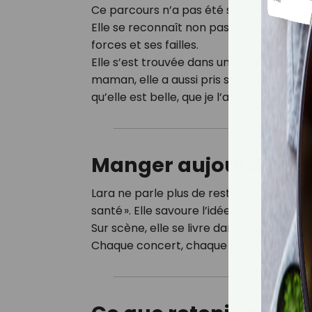
Ce parcours n’a pas été sans dégâts. Mais
Elle se reconnaît non pas comme une s
forces et ses failles.
Elle s’est trouvée dans un monde impitoya
maman, elle a aussi pris soin de sa fille L
qu’elle est belle, que je l’aime. » Un b
Manger aujourd’hui : 
Lara ne parle plus de restriction : aujourd’
santé ». Elle savoure l’idée que « le plus b
Sur scène, elle se livre dans son nouvel
Chaque concert, chaque titre devient un