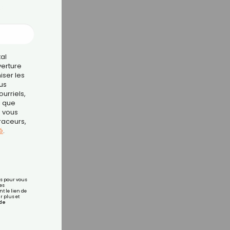
à
tal
verture
iser les
us
urriels,
i que
e vous
traceurs,
é
.
rs pour vous
es
t le lien de
r plus et
de