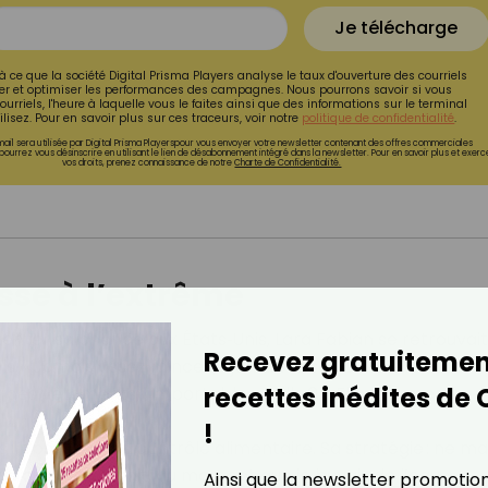
Je télécharge
à ce que la société Digital Prisma Players analyse le taux d'ouverture des courriels
r et optimiser les performances des campagnes. Nous pourrons savoir si vous
ourriels, l'heure à laquelle vous le faites ainsi que des informations sur le terminal
lisez. Pour en savoir plus sur ces traceurs, voir notre
politique de confidentialité
.
ail sera utilisée par Digital Prisma Playerspour vous envoyer votre newsletter contenant des offres commerciales
pourrez vous désinscrire en utilisant le lien de désabonnement intégré dans la newsletter. Pour en savoir plus et exerc
vos droits, prenez connaissance de notre
Charte de Confidentialité.
sse à l’extrême
enter sa chance aux États‑Unis, Lara Fabian se retrouvait
Recevez gratuitemen
. « Jamais assez mince », « jamais assez blonde »,
recettes inédites de
t des vêtements « importables, taille 0 ». Elle résume ce
. »
!
s l’obsession de contrôle alimentaire. Sa stratégie : ne m
 que ça suffisait, du moment que je buvais de l’eau. »
Ainsi que la newsletter promotio