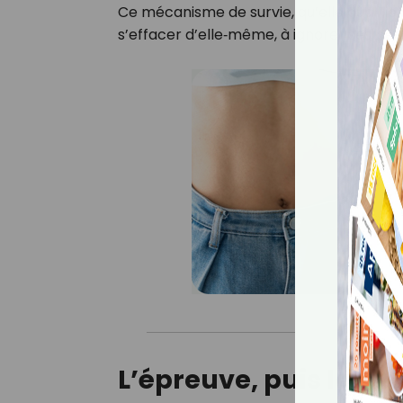
Ce mécanisme de survie, qu’elle qualifie
s’effacer d’elle‑même, à ignorer ses bes
L’épreuve, puis la r