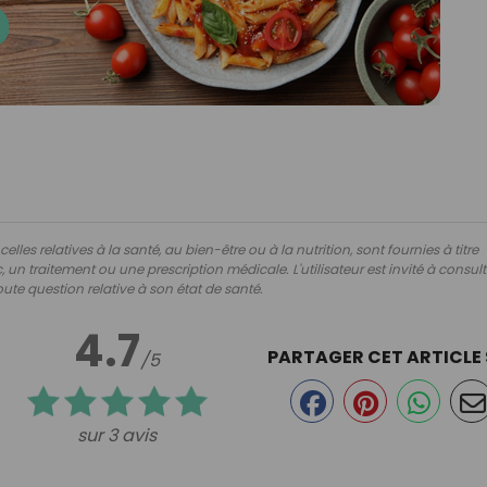
lles relatives à la santé, au bien-être ou à la nutrition, sont fournies à titre
 un traitement ou une prescription médicale. L'utilisateur est invité à consul
ute question relative à son état de santé.
4.7
PARTAGER CET ARTICLE
/5
sur 3 avis