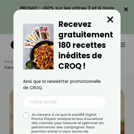
×
PROMO : -60% sur les offres 3 et 6 mois
×
avec le code CROQ60
Recevez
VOIR LA PROMO
gratuitement
180 recettes
inédites de
Accueil
Actus
Minceur
CROQ !
Faire Un Régime Avant Les Fêtes Est-Il Vraiment Utile ?
Ainsi que la newsletter promotionnelle
de CROQ.
Je consens à ce que la société Digital
Prisma Players analyse le taux d'ouverture
des courriels pour mesurer et optimiser les
performances des campagnes. Nous
pourrons savoir si vous ouvrez les