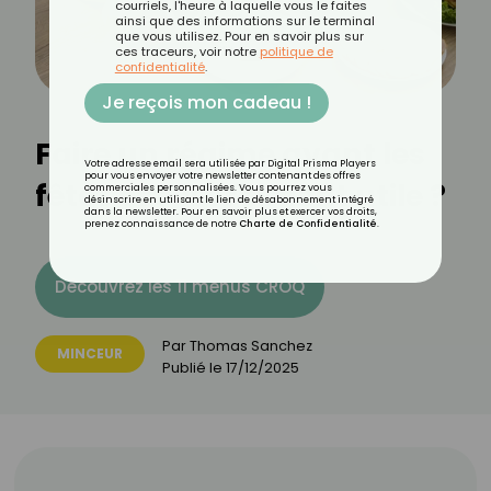
courriels, l'heure à laquelle vous le faites
ainsi que des informations sur le terminal
que vous utilisez. Pour en savoir plus sur
ces traceurs, voir notre
politique de
confidentialité
.
Je reçois mon cadeau !
Faire un régime avant les
Votre adresse email sera utilisée par Digital Prisma Players
pour vous envoyer votre newsletter contenant des offres
fêtes est-il vraiment utile ?
commerciales personnalisées. Vous pourrez vous
désinscrire en utilisant le lien de désabonnement intégré
dans la newsletter. Pour en savoir plus et exercer vos droits,
prenez connaissance de notre
Charte de Confidentialité
.
Découvrez les 11 menus CROQ
Par
Thomas Sanchez
MINCEUR
Publié le
17/12/2025