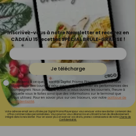
Inscrivez-vous à notre Newsletter et recevez en
CADEAU 15 recettes SPÉCIAL BRÛLE-GRAISSE !
Je télécharge
Je consens à ce que la société Digital Prisma Players analyse le taux
d'ouverture des courriels pour mesurer et optimiser les performances des
campagnes. Nous pourrons savoir si vous ouvrez les courriels, l'heure à
laquelle vous le faites ainsi que des informations sur le terminal que
vous utilisez. Pour en savoir plus sur ces traceurs, voir notre
politique de
confidentialité
.
Votre adresse email sera utilisée par Digital Prisma Playerspour vous envoyer votre newsletter contenant des
offres commerciales personnalisées. Vous pourrez vous désinscrire en utilisant le lien de désabonnement
intégré dans la newsletter. Pour en savoir plus et exercer vos droits, prenez connaissance de notre
Charte de
Confidentialité.