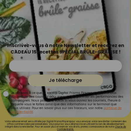
Inscrivez-vous à notre Newsletter et recevez en
CADEAU 15 recettes SPÉCIAL BRÛLE-GRAISSE !
Je télécharge
Je consens à ce que la société Digital Prisma Players analyse le taux
d'ouverture des courriels pour mesurer et optimiser les performances des
campagnes. Nous pourrons savoir si vous ouvrez les courriels, l'heure à
laquelle vous le faites ainsi que des informations sur le terminal que
vous utilisez. Pour en savoir plus sur ces traceurs, voir notre
politique de
confidentialité
.
Votre adresse email sera utilisée par Digital Prisma Playerspour vous envoyer votre newsletter contenant des
offres commerciales personnalisées. Vous pourrez vous désinscrire en utilisant le lien de désabonnement
intégré dans la newsletter. Pour en savoir plus et exercer vos droits, prenez connaissance de notre
Charte de
Confidentialité.