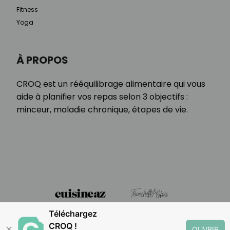
Fitness
Yoga
À PROPOS
CROQ est un rééquilibrage alimentaire qui vous
aide à planifier vos repas selon 3 objectifs :
minceur, maladie chronique, étapes de vie.
Téléchargez
CROQ !
✕
OUVRIR