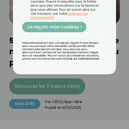
courriels, l'heure à laquelle vous le faites
ainsi que des informations sur le terminal
que vous utilisez. Pour en savoir plus sur
ces traceurs, voir notre
politique de
confidentialité
.
Je reçois mon cadeau !
5 aliments pour combattre
Votre adresse email sera utilisée par Digital Prisma Players
pour vous envoyer votre newsletter contenant des offres
naturellement les effets du
commerciales personnalisées. Vous pourrez vous
désinscrire en utilisant le lien de désabonnement intégré
dans la newsletter. Pour en savoir plus et exercer vos droits,
pollen
prenez connaissance de notre
Charte de Confidentialité
.
Découvrez les 11 menus CROQ
Par
CROQ Bien-être
BIEN-ÊTRE
Publié le
14/10/2025