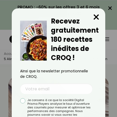
×
PROMO : -60% sur les offres 3 et 6 mois
×
avec le code CROQ60
Recevez
VOIR LA PROMO
gratuitement
180 recettes
inédites de
Accueil
Actus
Bien-Être
CROQ !
5 Aliments Pour Combattre Naturellement Les Effets Du Pollen
Ainsi que la newsletter promotionnelle
de CROQ.
Je consens à ce que la société Digital
Prisma Players analyse le taux d'ouverture
des courriels pour mesurer et optimiser les
performances des campagnes. Nous
pourrons savoir si vous ouvrez les