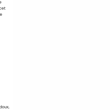
e
cet
ée
doux,