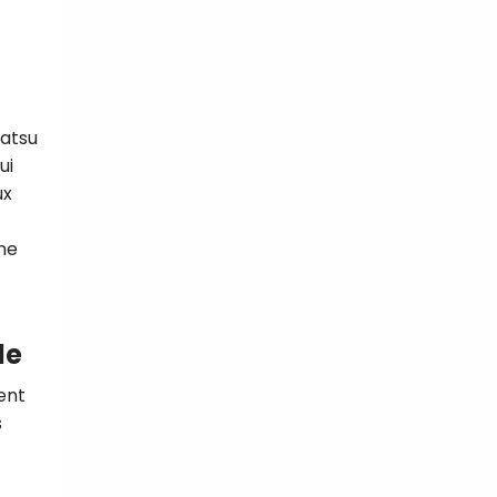
Watsu
ui
ux
ne
le
ent
s