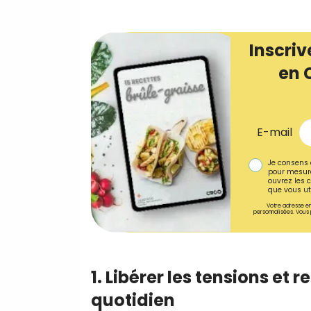
Inscriv
en 
E-mail
Je consens 
pour mesure
ouvrez les c
que vous uti
Votre adresse em
personnalisées. Vous 
1. Libérer les tensions et 
quotidien