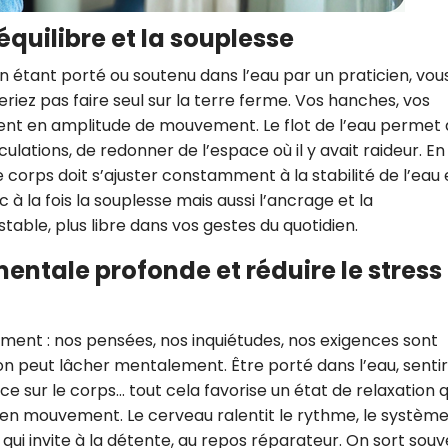
CROQ.
’équilibre et la souplesse
n étant porté ou soutenu dans l’eau par un praticien, vou
iez pas faire seul sur la terre ferme. Vos hanches, vos
Je consens à ce que la société Digi
ent en amplitude de mouvement. Le flot de l’eau permet
Prisma Players analyse le taux d'ou
des courriels pour mesurer et optim
culations, de redonner de l’espace où il y avait raideur. En 
performances des campagnes. No
: le corps doit s’ajuster constamment à la stabilité de l’eau 
pourrons savoir si vous ouvrez les co
à la fois la souplesse mais aussi l’ancrage et la
l'heure à laquelle vous le faites ains
des informations sur le terminal qu
table, plus libre dans vos gestes du quotidien.
utilisez. Pour en savoir plus sur ces 
voir notre
politique de confidentialit
mentale profonde et réduire le stress
Je reçois mon cadeau !
ment : nos pensées, nos inquiétudes, nos exigences sont
Votre adresse email sera utilisée par Digital Prisma Playe
’on peut lâcher mentalement. Être porté dans l’eau, sentir
envoyer votre newsletter contenant des offres commercial
personnalisées. Vous pourrez vous désinscrire en utilisan
désabonnement intégré dans la newsletter. Pour en savoi
ce sur le corps… tout cela favorise un état de relaxation 
exercer vos droits, prenez connaissance de notre
Charte 
Confidentialité
.
n mouvement. Le cerveau ralentit le rythme, le systèm
qui invite à la détente, au repos réparateur. On sort sou