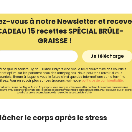
ez-vous à notre Newsletter et receve
CADEAU 15 recettes SPÉCIAL BRÛLE-
GRAISSE !
Je télécharge
à ce que la société Digital Prisma Players analyse le taux d'ouverture des courriels
r et optimiser les performances des campagnes. Nous pourrons savoir si vous
ourriels, l'heure à laquelle vous le faites ainsi que des informations sur le terminal
lisez. Pour en savoir plus sur ces traceurs, voir notre
politique de confidentialité
.
ail sera utilisée par Digital Prisma Playerspour vous envoyer votre newsletter contenant des offres commerciales
pourrez vous désinscrire en utilisant le lien de désabonnement intégré dans la newsletter. Pour en savoir plus et exerc
vos droits, prenez connaissance de notre
Charte de Confidentialité.
relâcher le corps après le stress