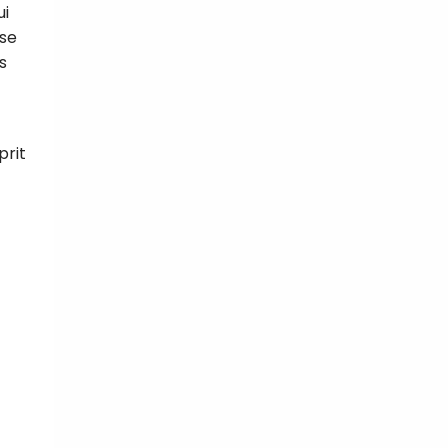
ui
sse
s
prit