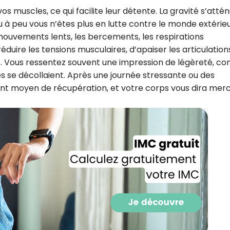
 muscles, ce qui facilite leur détente. La gravité s’attén
u à peu vous n’êtes plus en lutte contre le monde extérie
mouvements lents, les bercements, les respirations
ire les tensions musculaires, d’apaiser les articulation
. Vous ressentez souvent une impression de légèreté, 
es se décollaient. Après une journée stressante ou des
ent moyen de récupération, et votre corps vous dira merc
Recevez gratuitemen
recettes inédites de
!
Ainsi que la newsletter promotio