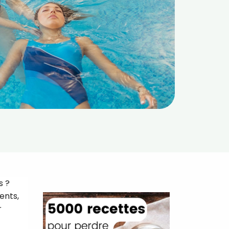
s ?
ents,
r