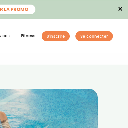
×
R LA PROMO
vices
Fitness
S'inscrire
Se connecter