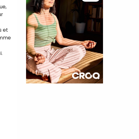
ue,
ur
s et
comme
i.
×
t 180
 CROQ
nnelle de