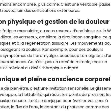
 moins encombrée, plus calme. C’est une véritable pause
ouvez, loin des sollicitations extérieures.
ion physique et gestion de la douleur
e fatigue musculaire, ou vous revenez d’une blessure, le 
dilate les vaisseaux, améliore la circulation sanguine, ce q
iques et à la régénération tissulaire. Les mouvements do
 soulageant la douleur. Par exemple, pour des douleurs
des symptômes de fibromyalgie, beaucoup témoignent d’u
sieurs séances. Ce n’est pas un remède miracle, mais un
ivi médical ou kinésithérapique adapté.
 unique et pleine conscience corporel
de bien‑être, c’est une invitation sensorielle. Le glissem
eloppe, la flottabilité qui réduit les points de pression, le
usique douce… tout se conjugue pour éveiller vos sens à
ion, le flux de l’eau, le contact du praticien comme des