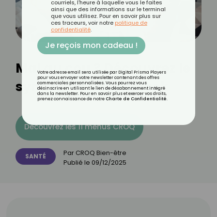
courriels, l'heure à laquelle vous le faites
ainsi que des informations sur le terminal
que vous utilisez. Pour en savoir plus sur
ces traceurs, voir notre
politique de
confidentialité
.
Je reçois mon cadeau !
Mal au cou ? Découvrez le
Votre adresse email sera utilisée par Digital Prisma Players
pour vous envoyer votre newsletter contenant des offres
syndrome de textneck
commerciales personnalisées. Vous pourrez vous
désinscrire en utilisant le lien de désabonnement intégré
dans la newsletter. Pour en savoir plus et exercer vos droits,
prenez connaissance de notre
Charte de Confidentialité
.
Découvrez les 11 menus CROQ
Par
CROQ Bien-être
SANTÉ
Publié le
09/12/2025