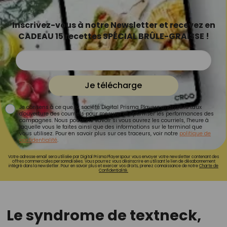
Inscrivez-vous à notre Newsletter et recevez en
CADEAU 15 recettes SPÉCIAL BRÛLE-GRAISSE !
Je télécharge
Je consens à ce que la société Digital Prisma Players analyse le taux
d'ouverture des courriels pour mesurer et optimiser les performances des
campagnes. Nous pourrons savoir si vous ouvrez les courriels, l'heure à
laquelle vous le faites ainsi que des informations sur le terminal que
vous utilisez. Pour en savoir plus sur ces traceurs, voir notre
politique de
confidentialité
.
Votre adresse email sera utilisée par Digital Prisma Playerspour vous envoyer votre newsletter contenant des
offres commerciales personnalisées. Vous pourrez vous désinscrire en utilisant le lien de désabonnement
intégré dans la newsletter. Pour en savoir plus et exercer vos droits, prenez connaissance de notre
Charte de
Confidentialité.
Le syndrome de textneck,