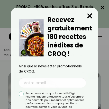
×
PROMO : -60% sur les offres 3 et 6 mois
×
avec le code CROQ60
Recevez
VOIR LA PROMO
gratuitement
180 recettes
inédites de
Accueil
Actus
Santé
CROQ !
Mal Au Cou ? Découvrez Le Syndrome De Textneck
Ainsi que la newsletter promotionnelle
de CROQ.
Je consens à ce que la société Digital
Prisma Players analyse le taux d'ouverture
des courriels pour mesurer et optimiser les
performances des campagnes. Nous
pourrons savoir si vous ouvrez les