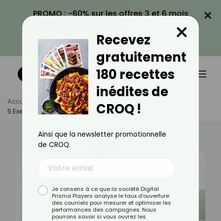
×
PROMO : -60% sur les offres 3 et 6 mois
×
avec le code CROQ60
Recevez
VOIR LA PROMO
gratuitement
180 recettes
inédites de
Accueil
Actus
Sport
CROQ !
5 Exercices Et Astuces Brûle-Graisse
Ainsi que la newsletter promotionnelle
de CROQ.
Je consens à ce que la société Digital
Prisma Players analyse le taux d'ouverture
des courriels pour mesurer et optimiser les
performances des campagnes. Nous
pourrons savoir si vous ouvrez les