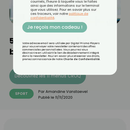
courriels, l'heure à laquelle vous le faites
ainsi que des informations sur le terminal
que vous utilisez. Pour en savoir plus sur
ces traceurs, voir notre
politique de
confidentialité
.
Je reçois mon cadeau !
5 exercices et astuces
Votre adresse email sera utilisée par Digital Prisma Players
pour vous envoyer votre newsletter contenant des offres
brûle-graisse
commerciales personnalisées. Vous pourrez vous
désinscrire en utilisant le lien de désabonnement intégré
dans la newsletter. Pour en savoir plus et exercer vos droits,
prenez connaissance de notre
Charte de Confidentialité
.
Découvrez les 11 menus CROQ
Par
Amandine Vanstaevel
SPORT
Publié le
11/11/2020