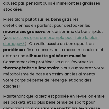
abusez pas pensant qu’ils élimineront les
graisses
stockées
.
Misez alors plutôt sur les
bons gras
, les
diététiciennes en parlent : pour déstocker les
mauvaises graisses
, on consomme de bons lipides
(d
es poissons gras par exemple pour faire le plein
d’oméga-3
) . On veille aussi à un bon apport en
protéines
afin de conserver sa masse musculaire et
obtenir une
silhouette galbée et musclée
.
Consommer des protéines va aussi favoriser la
thermogénèse alimentaire
. Vous augmentez votre
métabolisme de base en assimilant les aliments,
votre corps dépense de l’énergie, et donc des
calories !
Maintenant que la diet’ est passée en revue, on enfile
ses baskets et sa plus belle tenue de sport pour
démarrer son
programme sportif brûle-graisse
.