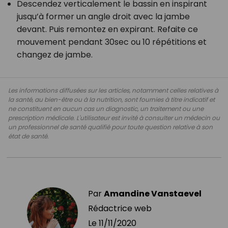
Descendez verticalement le bassin en inspirant
jusqu’à former un angle droit avec la jambe
devant. Puis remontez en expirant. Refaite ce
mouvement pendant 30sec ou 10 répétitions et
changez de jambe.
Les informations diffusées sur les articles, notamment celles relatives à
la santé, au bien-être ou à la nutrition, sont fournies à titre indicatif et
ne constituent en aucun cas un diagnostic, un traitement ou une
prescription médicale. L'utilisateur est invité à consulter un médecin ou
un professionnel de santé qualifié pour toute question relative à son
état de santé.
Par
Amandine Vanstaevel
Rédactrice web
Le
11/11/2020