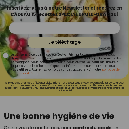
Inscrivez-vous à notre Newsletter et recevez en
CADEAU 15 recettes SPÉCIAL BRÛLE-GRAISSE !
Je télécharge
Je consens à ce que la société Digital Prisma Players analyse le taux
d'ouverture des courriels pour mesurer et optimiser les performances des
campagnes. Nous pourrons savoir si vous ouvrez les courriels, l'heure à
laquelle vous le faites ainsi que des informations sur le terminal que
vous utilisez. Pour en savoir plus sur ces traceurs, voir notre
politique de
confidentialité
.
Votre adresse email sera utilisée par Digital Prisma Playerspour vous envoyer votre newsletter contenant des
offres commerciales personnalisées. Vous pourrez vous désinscrire en utilisant le lien de désabonnement
intégré dans la newsletter. Pour en savoir plus et exercer vos droits, prenez connaissance de notre
Charte de
Confidentialité.
Une bonne hygiène de vie
On ne vous le cache pas, pour
perdre du poids
en