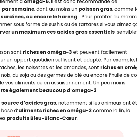
lement d’
omega-6
, il est donc recommandé de
n par semaine
, dont au moins un
poisson gras
, comme
l
 sardines, ou encore le hareng
... Pour profiter au max
mmer sous forme de sushis ou de tartares si vous aimez ça
erver un maximum ces acides gras essentiels
, sensible
sson sont
riches en oméga-3
et peuvent facilement
r un apport quotidien suffisant et adapté. Par exemple,
staches, les noisettes et les amandes, sont
riches en om
noix, du soja ou des germes de blé ou encore l’huile de co
n de vos aliments ou en assaisonnement. Un peu moins
rte également beaucoup d’omega-3
.
e
source d’acides gras
, notamment si les animaux ont é
à base d’
aliments riches en oméga-3
comme le lin, la
des
produits Bleu-Blanc-Cœur
.