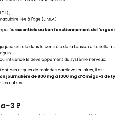
CROQ.
LDL) ;
culaire liée à l'âge (DMLA).
Je consens à ce que la société Digi
omposés
essentiels au bon fonctionnement de l’organ
Prisma Players analyse le taux d'ou
des courriels pour mesurer et optim
performances des campagnes. No
qui joue un rôle dans le contrôle de la tension artérielle m
pourrons savoir si vous ouvrez les co
l'heure à laquelle vous le faites ains
anguin.
des informations sur le terminal qu
 qui influence le développement du système nerveux.
utilisez. Pour en savoir plus sur ces 
voir notre
politique de confidentialit
ant des risques de malades cardiovasculaires, il est
Je reçois mon cadeau !
n journalière de 800 mg à 1000 mg d’Oméga-3 de t
 les autres.
Votre adresse email sera utilisée par Digital Prisma Playe
envoyer votre newsletter contenant des offres commercial
personnalisées. Vous pourrez vous désinscrire en utilisan
désabonnement intégré dans la newsletter. Pour en savoi
exercer vos droits, prenez connaissance de notre
Charte 
a-3 ?
Confidentialité
.