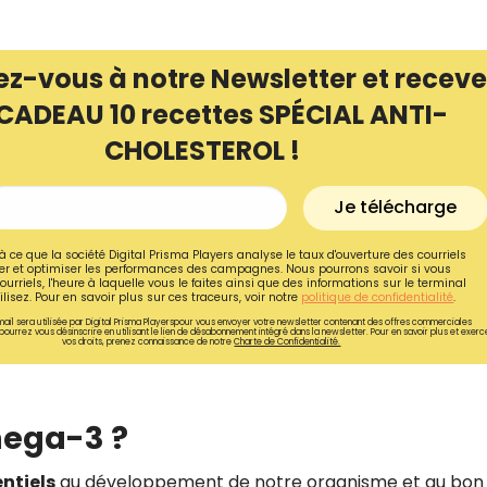
ez-vous à notre Newsletter et receve
CADEAU 10 recettes SPÉCIAL ANTI-
CHOLESTEROL !
Je télécharge
à ce que la société Digital Prisma Players analyse le taux d'ouverture des courriels
r et optimiser les performances des campagnes. Nous pourrons savoir si vous
ourriels, l'heure à laquelle vous le faites ainsi que des informations sur le terminal
lisez. Pour en savoir plus sur ces traceurs, voir notre
politique de confidentialité
.
ail sera utilisée par Digital Prisma Playerspour vous envoyer votre newsletter contenant des offres commerciales
pourrez vous désinscrire en utilisant le lien de désabonnement intégré dans la newsletter. Pour en savoir plus et exerc
vos droits, prenez connaissance de notre
Charte de Confidentialité.
mega-3 ?
ntiels
au développement de notre organisme et au bon