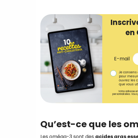
Inscriv
en 
E-mail
Je consens 
pour mesure
ouvrez les c
que vous uti
Votre adresse em
personnalisées. Vous 
Qu’est-ce que les o
Les oméga-3 sont des
acides gras esse