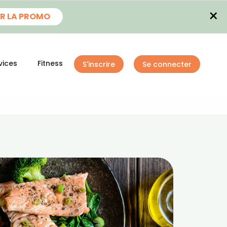
×
R LA PROMO
vices
Fitness
S'inscrire
Se connecter