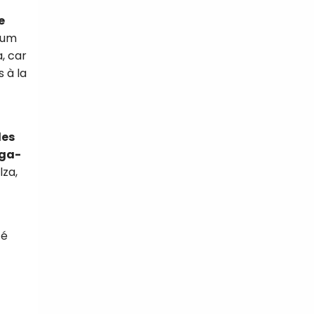
e
imum
, car
s à la
les
éga-
lza,
té