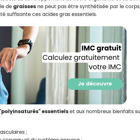
lle de
graisses
ne peut pas être synthétisée par le corps
ité suffisante ces acides gras essentiels.
Recevez gratuitemen
"polyinsaturés" essentiels
et aux nombreux bienfaits su
de nos meilleures re
spécial anti-cholesté
asculaires ;
Ainsi que la newsletter promotio
u cerveau et du système nerveux ;