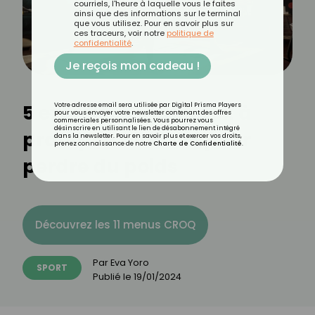
courriels, l'heure à laquelle vous le faites
ainsi que des informations sur le terminal
que vous utilisez. Pour en savoir plus sur
ces traceurs, voir notre
politique de
confidentialité
.
Je reçois mon cadeau !
5 exercices matinaux à
Votre adresse email sera utilisée par Digital Prisma Players
pour vous envoyer votre newsletter contenant des offres
commerciales personnalisées. Vous pourrez vous
désinscrire en utilisant le lien de désabonnement intégré
pratiquer chez soi pour
dans la newsletter. Pour en savoir plus et exercer vos droits,
prenez connaissance de notre
Charte de Confidentialité
.
perdre du poids
Découvrez les 11 menus CROQ
Par
Eva Yoro
SPORT
Publié le
19/01/2024