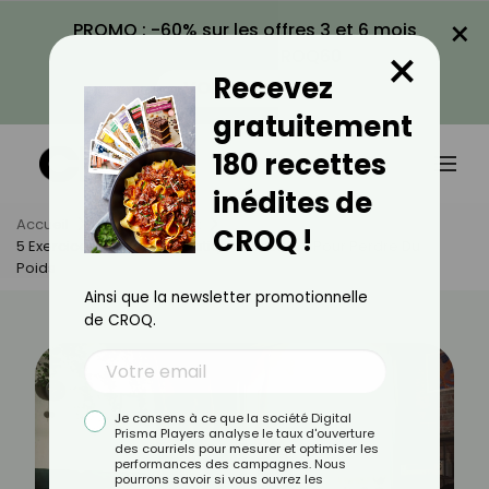
×
PROMO : -60% sur les offres 3 et 6 mois
×
avec le code CROQ60
Recevez
VOIR LA PROMO
gratuitement
180 recettes
inédites de
Accueil
Actus
Sport
CROQ !
5 Exercices Matinaux À Pratiquer Chez Soi Pour Perdre Du
Poids
Ainsi que la newsletter promotionnelle
de CROQ.
Je consens à ce que la société Digital
Prisma Players analyse le taux d'ouverture
des courriels pour mesurer et optimiser les
performances des campagnes. Nous
pourrons savoir si vous ouvrez les