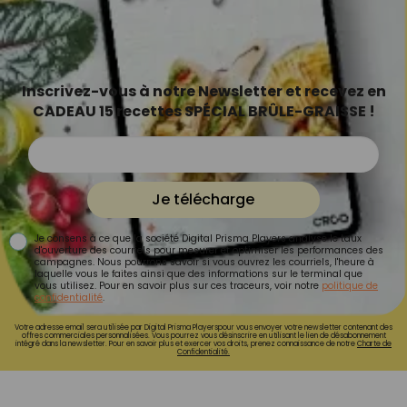
Inscrivez-vous à notre Newsletter et recevez en
CADEAU 15 recettes SPÉCIAL BRÛLE-GRAISSE !
Je télécharge
Je consens à ce que la société Digital Prisma Players analyse le taux
d'ouverture des courriels pour mesurer et optimiser les performances des
campagnes. Nous pourrons savoir si vous ouvrez les courriels, l'heure à
laquelle vous le faites ainsi que des informations sur le terminal que
vous utilisez. Pour en savoir plus sur ces traceurs, voir notre
politique de
confidentialité
.
Votre adresse email sera utilisée par Digital Prisma Playerspour vous envoyer votre newsletter contenant des
offres commerciales personnalisées. Vous pourrez vous désinscrire en utilisant le lien de désabonnement
intégré dans la newsletter. Pour en savoir plus et exercer vos droits, prenez connaissance de notre
Charte de
Confidentialité.