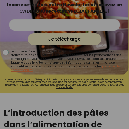
Inscrivez-vous à notre Newsletter et recevez en
CADEAU 10 recettes SPÉCIAL FAMILLE !
Je télécharge
Je consens à ce que la société Digital Prisma Players analyse le taux
d'ouverture des courriels pour mesurer et optimiser les performances des
campagnes. Nous pourrons savoir si vous ouvrez les courriels, l'heure à
laquelle vous le faites ainsi que des informations sur le terminal que
vous utilisez. Pour en savoir plus sur ces traceurs, voir notre
politique de
confidentialité
.
Votre adresse email sera utilisée par Digital Prisma Playerspour vous envoyer votre newsletter contenant des
offres commerciales personnalisées. Vous pourrez vous désinscrire en utilisant le lien de désabonnement
intégré dans la newsletter. Pour en savoir plus et exercer vos droits, prenez connaissance de notre
Charte de
Confidentialité.
L’introduction des pâtes
dans l’alimentation de