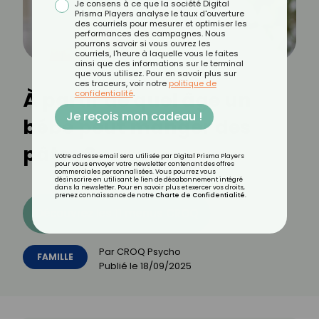
Je consens à ce que la société Digital
Prisma Players analyse le taux d'ouverture
des courriels pour mesurer et optimiser les
performances des campagnes. Nous
pourrons savoir si vous ouvrez les
courriels, l'heure à laquelle vous le faites
ainsi que des informations sur le terminal
que vous utilisez. Pour en savoir plus sur
ces traceurs, voir notre
politique de
À partir de quel âge un
confidentialité
.
Je reçois mon cadeau !
bébé peut manger des
pâtes ?
Votre adresse email sera utilisée par Digital Prisma Players
pour vous envoyer votre newsletter contenant des offres
commerciales personnalisées. Vous pourrez vous
désinscrire en utilisant le lien de désabonnement intégré
dans la newsletter. Pour en savoir plus et exercer vos droits,
prenez connaissance de notre
Charte de Confidentialité
.
Découvrez les 11 menus CROQ
Par
CROQ Psycho
FAMILLE
Publié le
18/09/2025