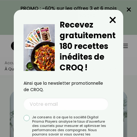
×
PROMO : -60% sur les offres 3 et 6 mois
×
avec le code CROQ60
Recevez
VOIR LA PROMO
gratuitement
180 recettes
inédites de
Accueil
Actus
Sport
CROQ !
À Quelle Fréquence S’étirer Pour Gagner En Souplesse ?
Ainsi que la newsletter promotionnelle
de CROQ.
Je consens à ce que la société Digital
Prisma Players analyse le taux d'ouverture
des courriels pour mesurer et optimiser les
performances des campagnes. Nous
pourrons savoir si vous ouvrez les