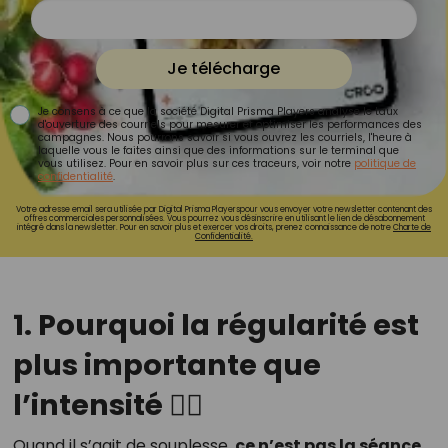
Je télécharge
Je consens à ce que la société Digital Prisma Players analyse le taux
d'ouverture des courriels pour mesurer et optimiser les performances des
campagnes. Nous pourrons savoir si vous ouvrez les courriels, l'heure à
laquelle vous le faites ainsi que des informations sur le terminal que
vous utilisez. Pour en savoir plus sur ces traceurs, voir notre
politique de
confidentialité
.
Votre adresse email sera utilisée par Digital Prisma Playerspour vous envoyer votre newsletter contenant des
offres commerciales personnalisées. Vous pourrez vous désinscrire en utilisant le lien de désabonnement
intégré dans la newsletter. Pour en savoir plus et exercer vos droits, prenez connaissance de notre
Charte de
Confidentialité.
1. Pourquoi la régularité est
plus importante que
l’intensité 🧘‍♀️
Quand il s’agit de souplesse,
ce n’est pas la séance