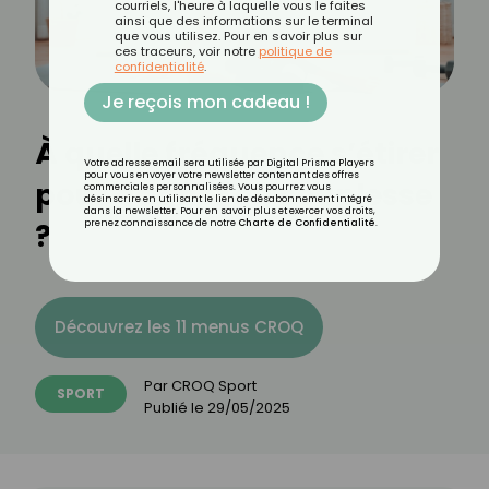
courriels, l'heure à laquelle vous le faites
ainsi que des informations sur le terminal
que vous utilisez. Pour en savoir plus sur
ces traceurs, voir notre
politique de
confidentialité
.
Je reçois mon cadeau !
À quelle fréquence s’étirer
Votre adresse email sera utilisée par Digital Prisma Players
pour vous envoyer votre newsletter contenant des offres
pour gagner en souplesse
commerciales personnalisées. Vous pourrez vous
désinscrire en utilisant le lien de désabonnement intégré
dans la newsletter. Pour en savoir plus et exercer vos droits,
?
prenez connaissance de notre
Charte de Confidentialité
.
Découvrez les 11 menus CROQ
Par
CROQ Sport
SPORT
Publié le
29/05/2025