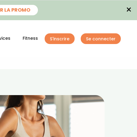
×
R LA PROMO
vices
Fitness
S'inscrire
Se connecter