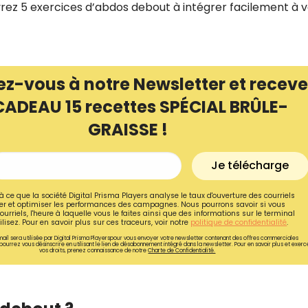
vrez 5 exercices d’abdos debout à intégrer facilement à 
ez-vous à notre Newsletter et receve
CADEAU 15 recettes SPÉCIAL BRÛLE-
GRAISSE !
Je télécharge
à ce que la société Digital Prisma Players analyse le taux d'ouverture des courriels
r et optimiser les performances des campagnes. Nous pourrons savoir si vous
ourriels, l'heure à laquelle vous le faites ainsi que des informations sur le terminal
lisez. Pour en savoir plus sur ces traceurs, voir notre
politique de confidentialité
.
ail sera utilisée par Digital Prisma Playerspour vous envoyer votre newsletter contenant des offres commerciales
pourrez vous désinscrire en utilisant le lien de désabonnement intégré dans la newsletter. Pour en savoir plus et exerc
vos droits, prenez connaissance de notre
Charte de Confidentialité.