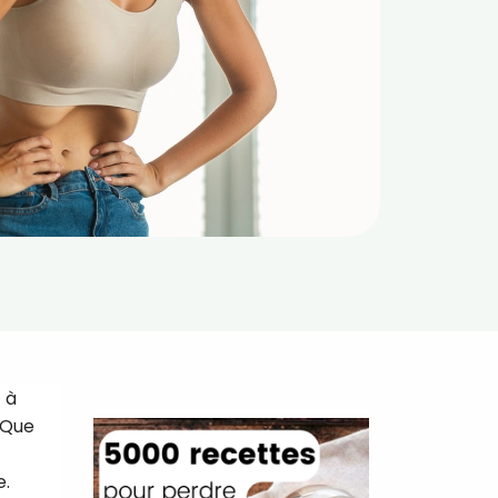
 à
 Que
e.