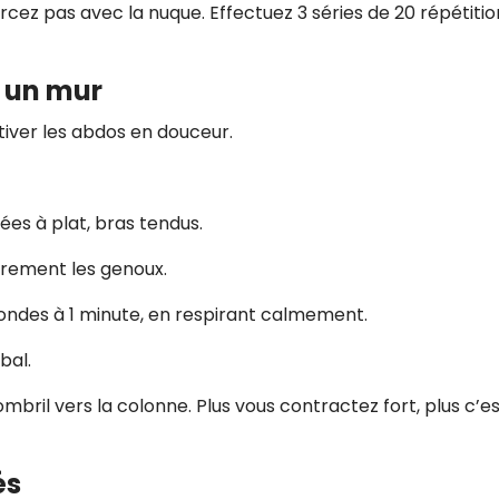
cez pas avec la nuque. Effectuez 3 séries de 20 répétitio
 un mur
tiver les abdos en douceur.
es à plat, bras tendus.
èrement les genoux.
ondes à 1 minute, en respirant calmement.
bal.
mbril vers la colonne. Plus vous contractez fort, plus c’e
és