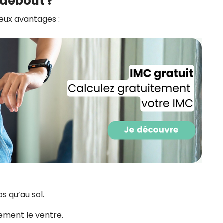
 debout ?
eux avantages :
Recevez gratuitemen
de nos meilleures re
s qu’au sol.
brûle-graisse !
lement le ventre.
Ainsi que la newsletter promotio