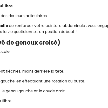
CROQ.
uilibre
.
des douleurs articulaires.
elle
de renforcer votre ceinture abdominale : vous enga
Je consens à ce que la société Digi
Prisma Players analyse le taux d'ou
 la vie quotidienne… en position debout !
des courriels pour mesurer et optim
performances des campagnes. No
vé de genoux croisé)
pourrons savoir si vous ouvrez les co
l'heure à laquelle vous le faites ains
icale.
des informations sur le terminal qu
utilisez. Pour en savoir plus sur ces 
voir notre
politique de confidentialit
Je reçois mon cadeau !
 fléchies, mains derrière la tête.
gauche, en effectuant une rotation du buste.
Votre adresse email sera utilisée par Digital Prisma Playe
envoyer votre newsletter contenant des offres commercial
 le genou gauche et le coude droit.
personnalisées. Vous pourrez vous désinscrire en utilisan
désabonnement intégré dans la newsletter. Pour en savoi
exercer vos droits, prenez connaissance de notre
Charte 
Confidentialité
.
uilibre.