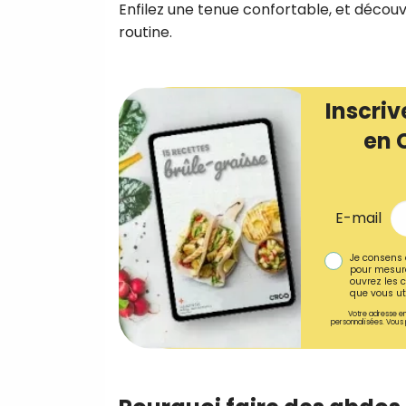
Enfilez une tenue confortable, et décou
routine.
Inscriv
en 
E-mail
Je consens 
pour mesure
ouvrez les c
que vous uti
Votre adresse em
personnalisées. Vous 