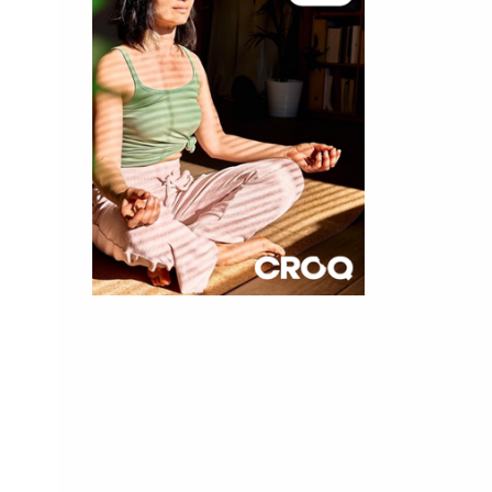
×
t 15
cettes
nnelle de