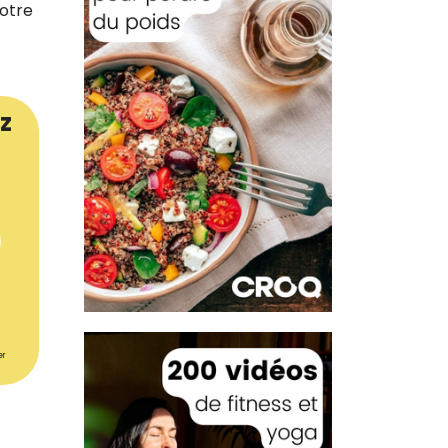
votre
z
er