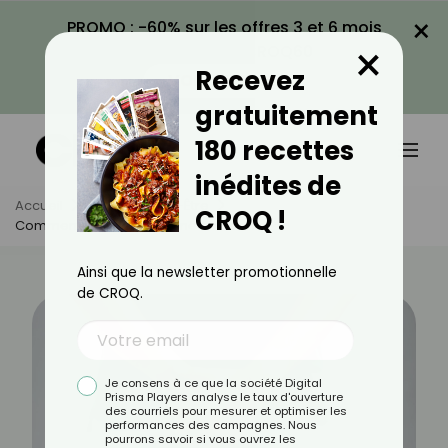
×
PROMO : -60% sur les offres 3 et 6 mois
×
avec le code CROQ60
Recevez
VOIR LA PROMO
gratuitement
180 recettes
inédites de
Accueil
Actus
Bien-Être
CROQ !
Comment Muscler Le Périnée Masculin ?
Ainsi que la newsletter promotionnelle
de CROQ.
Je consens à ce que la société Digital
Prisma Players analyse le taux d'ouverture
des courriels pour mesurer et optimiser les
performances des campagnes. Nous
pourrons savoir si vous ouvrez les