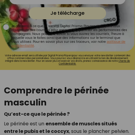
Je télécharge
Je consens à ce que la société Digital Prisma Players analyse le taux
d'ouverture des courriels pour mesurer et optimiser les performances des
campagnes. Nous pourrons savoir si vous ouvrez les courriels, l'heure à
laquelle vous le faites ainsi que des informations sur le terminal que
vous utilisez. Pour en savoir plus sur ces traceurs, voir notre
politique de
confidentialité
.
Votre adresse email sera utilisée par Digital Prisma Playerspour vous envoyer votre newsletter contenant des
offres commerciales personnalisées. Vous pourrez vous désinscrire en utilisant le lien de désabonnement
intégré dans la newsletter. Pour en savoir plus et exercer vos droits, prenez connaissance de notre
Charte de
Confidentialité.
Comprendre le périnée
masculin
Qu’est-ce que le périnée ?
Le périnée est un
ensemble de muscles situés
entre le pubis et le coccyx
, sous le plancher pelvien.