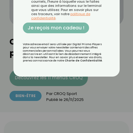
courriels, l'heure à laquelle vous le faites
ainsi que des informations sur le terminal
que vous utilisez. Pour en savoir plus sur
ces traceurs, voir notre
politique de
confidentialité
.
Je reçois mon cadeau !
Comment muscler le
Votre adresse email sera utilisée par Digital Prisma Players
pour vous envoyer votre newsletter contenant des offres
périnée masculin ?
commerciales personnalisées. Vous pourrez vous
désinscrire en utilisant le lien de désabonnement intégré
dans la newsletter. Pour en savoir plus et exercer vos droits,
prenez connaissance de notre
Charte de Confidentialité
.
Découvrez les 11 menus CROQ
Par
CROQ Sport
BIEN-ÊTRE
Publié le
26/11/2025