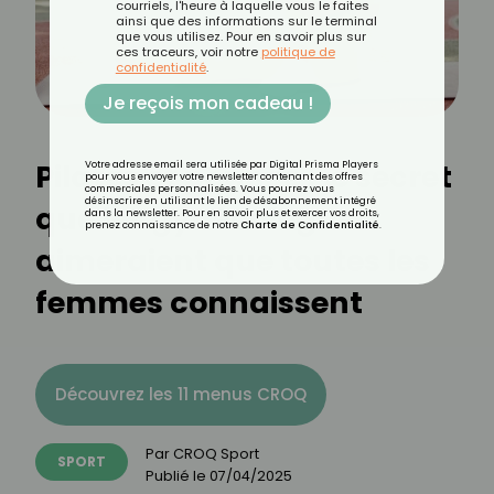
courriels, l'heure à laquelle vous le faites
ainsi que des informations sur le terminal
que vous utilisez. Pour en savoir plus sur
ces traceurs, voir notre
politique de
confidentialité
.
Je reçois mon cadeau !
Pilates et périnée : le secret
Votre adresse email sera utilisée par Digital Prisma Players
pour vous envoyer votre newsletter contenant des offres
commerciales personnalisées. Vous pourrez vous
désinscrire en utilisant le lien de désabonnement intégré
que les gynécologues
dans la newsletter. Pour en savoir plus et exercer vos droits,
prenez connaissance de notre
Charte de Confidentialité
.
aimeraient que toutes les
femmes connaissent
Découvrez les 11 menus CROQ
Par
CROQ Sport
SPORT
Publié le
07/04/2025