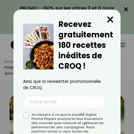
×
PROMO : -60% sur les offres 3 et 6 mois
×
avec le code CROQ60
Recevez
VOIR LA PROMO
gratuitement
180 recettes
inédites de
Accueil
Actus
Sport
CROQ !
Pilates Et Périnée : Le Secret Que Les Gynécologues
Aimeraient Que Toutes Les Femmes Connaissent
Ainsi que la newsletter promotionnelle
de CROQ.
Je consens à ce que la société Digital
Prisma Players analyse le taux d'ouverture
des courriels pour mesurer et optimiser les
performances des campagnes. Nous
pourrons savoir si vous ouvrez les