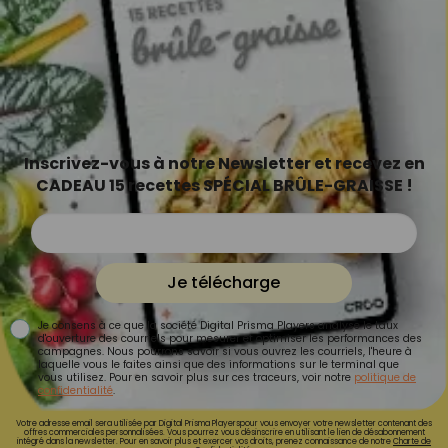
Inscrivez-vous à notre Newsletter et recevez en
CADEAU 15 recettes SPÉCIAL BRÛLE-GRAISSE !
Je télécharge
Je consens à ce que la société Digital Prisma Players analyse le taux
d'ouverture des courriels pour mesurer et optimiser les performances des
campagnes. Nous pourrons savoir si vous ouvrez les courriels, l'heure à
laquelle vous le faites ainsi que des informations sur le terminal que
vous utilisez. Pour en savoir plus sur ces traceurs, voir notre
politique de
confidentialité
.
Votre adresse email sera utilisée par Digital Prisma Playerspour vous envoyer votre newsletter contenant des
offres commerciales personnalisées. Vous pourrez vous désinscrire en utilisant le lien de désabonnement
intégré dans la newsletter. Pour en savoir plus et exercer vos droits, prenez connaissance de notre
Charte de