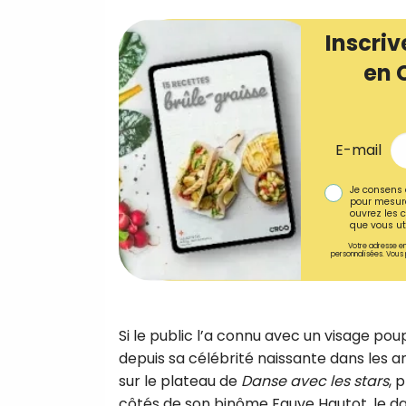
Inscriv
en 
E-mail
Je consens 
pour mesure
ouvrez les c
que vous uti
Votre adresse em
personnalisées. Vous 
Si le public l’a connu avec un visage po
depuis sa célébrité naissante dans les an
sur le plateau de
Danse avec les stars
, 
côtés de son binôme Fauve Hautot, le da