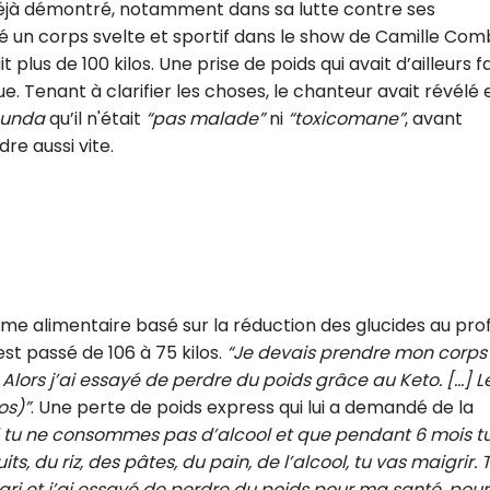
déjà démontré, notamment dans sa lutte contre ses
CROQ.
hé un corps svelte et sportif dans le show de Camille Comba
plus de 100 kilos. Une prise de poids qui avait d’ailleurs fa
. Tenant à clarifier les choses, le chanteur avait révélé 
bunda
qu’il n'était
“pas malade”
ni
“toxicomane”
, avant
Je consens à ce que la société Digi
Prisma Players analyse le taux d'ou
re aussi vite.
des courriels pour mesurer et optim
performances des campagnes. No
pourrons savoir si vous ouvrez les co
l'heure à laquelle vous le faites ains
des informations sur le terminal qu
utilisez. Pour en savoir plus sur ces 
voir notre
politique de confidentialit
Je reçois mon cadeau !
e alimentaire basé sur la réduction des glucides au prof
st passé de 106 à 75 kilos.
“Je devais prendre mon corps
.
Alors j’ai essayé de perdre du poids grâce au Keto. [...] L
Votre adresse email sera utilisée par Digital Prisma Playe
envoyer votre newsletter contenant des offres commercial
os)”
. Une perte de poids express qui lui a demandé de la
personnalisées. Vous pourrez vous désinscrire en utilisan
désabonnement intégré dans la newsletter. Pour en savoi
tu ne consommes pas d’alcool et que pendant 6 mois t
exercer vos droits, prenez connaissance de notre
Charte 
Confidentialité
.
 du riz, des pâtes, du pain, de l’alcool, tu vas maigrir. 
ri et j’ai essayé de perdre du poids pour ma santé, pour