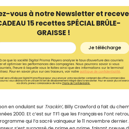
ez-vous à notre Newsletter et receve
CADEAU 15 recettes SPÉCIAL BRÛLE-
GRAISSE !
Je télécharge
à ce que la société Digital Prisma Players analyse le taux d'ouverture des courriels
r et optimiser les performances des campagnes. Nous pourrons savoir si vous
ourriels, l'heure à laquelle vous le faites ainsi que des informations sur le terminal
lisez. Pour en savoir plus sur ces traceurs, voir notre
politique de confidentialité
.
ail sera utilisée par Digital Prisma Playerspour vous envoyer votre newsletter contenant des offres commerciales
pourrez vous désinscrire en utilisant le lien de désabonnement intégré dans la newsletter. Pour en savoir plus et exerc
vos droits, prenez connaissance de notre
Charte de Confidentialité.
upon en ondulant sur
Trackin’
, Billy Crawford a fait du che
nées 2000. Et c’est sur TF1 que les Français·es l’ont retro
programme qui l’a sacré vainqueur le 11 novembre dernier.
nseur s’est surpassé de prime en prime, faisant preuve d