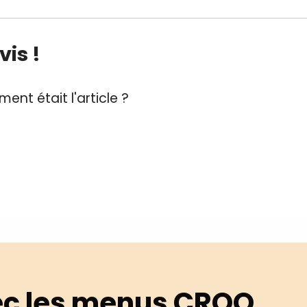
is !
ent était l'article ?
c les menus CROQ