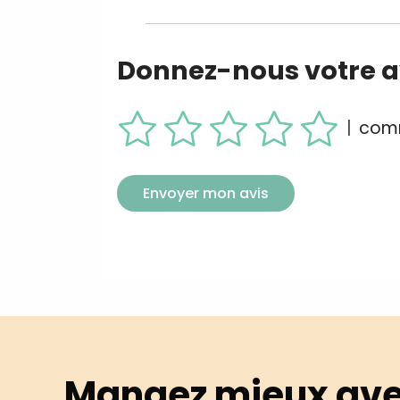
Donnez-nous votre av
|
comm
Envoyer mon avis
Mangez mieux ave