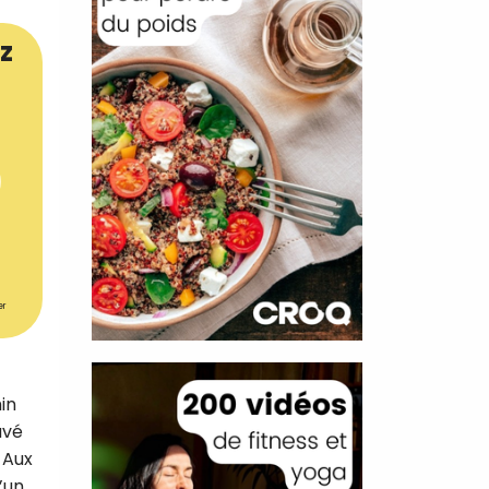
z
er
min
uvé
 Aux
’un