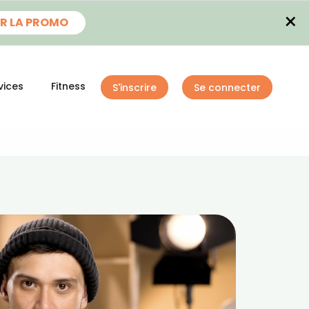
×
R LA PROMO
vices
Fitness
S'inscrire
Se connecter