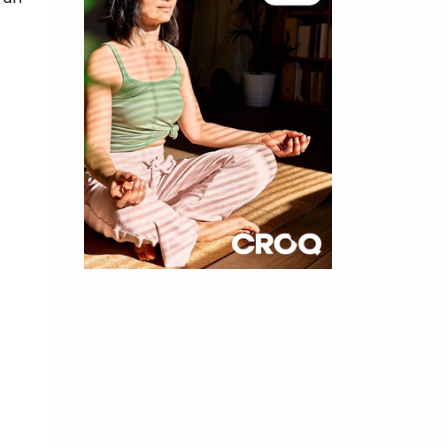
×
t 180
 CROQ
nnelle de