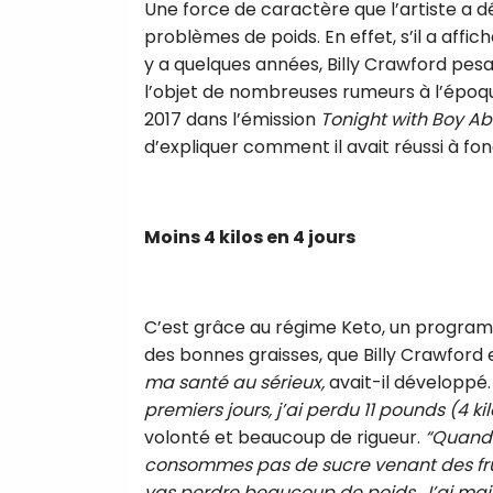
Une force de caractère que l’artiste a 
problèmes de poids. En effet, s’il a affic
y a quelques années, Billy Crawford pesait 
l’objet de nombreuses rumeurs à l’époque
2017 dans l’émission
Tonight with Boy A
d’expliquer comment il avait réussi à fond
Moins 4 kilos en 4 jours
C’est grâce au régime Keto, un programm
des bonnes graisses, que Billy Crawford e
ma santé au sérieux,
avait-il développé
premiers jours, j’ai perdu 11 pounds (4 kil
volonté et beaucoup de rigueur.
“Quand 
consommes pas de sucre venant des fruits,
vas perdre beaucoup de poids. J’ai maig