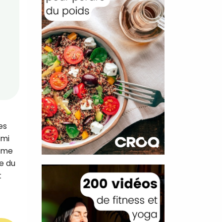
es
rmi
omme
e du
t