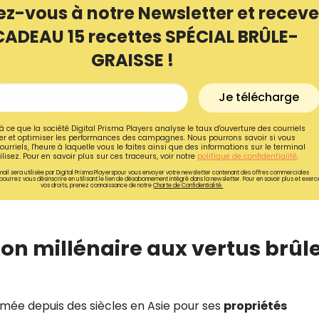
ez-vous à notre Newsletter et receve
CADEAU 15 recettes SPÉCIAL BRÛLE-
GRAISSE !
Je télécharge
à ce que la société Digital Prisma Players analyse le taux d'ouverture des courriels
r et optimiser les performances des campagnes. Nous pourrons savoir si vous
ourriels, l'heure à laquelle vous le faites ainsi que des informations sur le terminal
lisez. Pour en savoir plus sur ces traceurs, voir notre
politique de confidentialité
.
ail sera utilisée par Digital Prisma Playerspour vous envoyer votre newsletter contenant des offres commerciales
pourrez vous désinscrire en utilisant le lien de désabonnement intégré dans la newsletter. Pour en savoir plus et exerc
vos droits, prenez connaissance de notre
Charte de Confidentialité.
Recevez gratuitemen
son millénaire aux vertus brûl
recettes inédites de
!
mée depuis des siècles en Asie pour ses
propriétés
Ainsi que la newsletter promotio