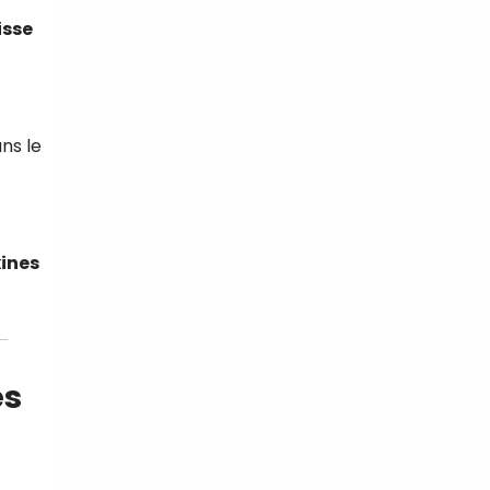
isse
ns le
xines
es