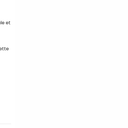
le et
uette