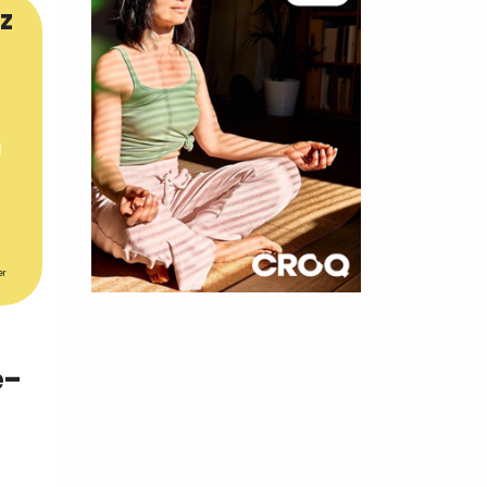
z
er
×
t 180
e-
 CROQ
nnelle de