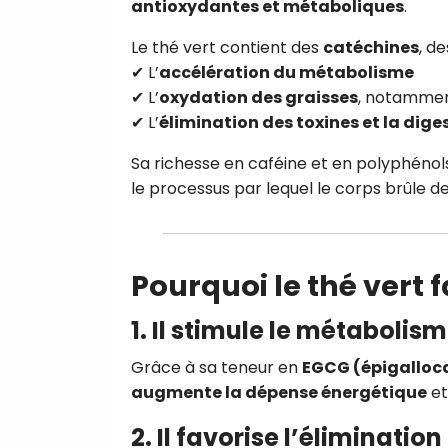
antioxydantes et métaboliques
.
Le thé vert contient des
catéchines
, d
✔ L’
accélération du métabolisme
✔ L’
oxydation des graisses
, notammen
✔ L’
élimination des toxines et la dige
Sa richesse en caféine et en polyphénols
le processus par lequel le corps brûle de
Pourquoi le thé vert f
1. Il stimule le métabolis
Grâce à sa teneur en
EGCG (épigalloca
augmente la dépense énergétique
et
2. Il favorise l’éliminati