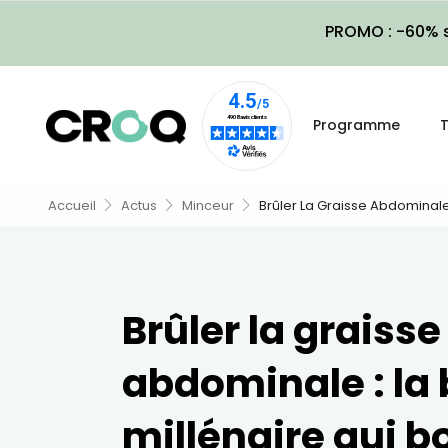
PROMO : -60% s
Programme
T
Accueil
Actus
Minceur
Brûler La Graisse Abdominale 
Brûler la graisse
abdominale : la
millénaire qui b