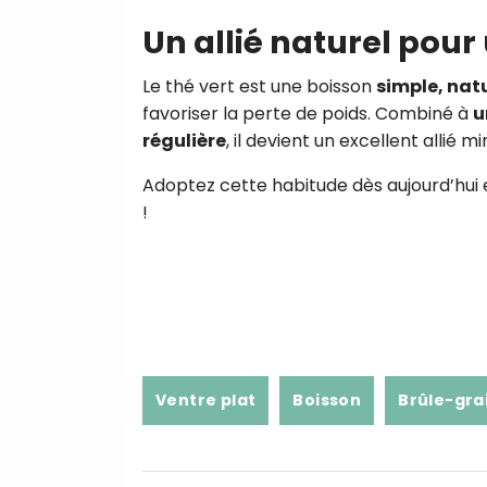
Un allié naturel pour
Le thé vert est une boisson
simple, natu
favoriser la perte de poids. Combiné à
u
régulière
, il devient un excellent allié m
Adoptez cette habitude dès aujourd’hui et
!
Ventre plat
Boisson
Brûle-gra