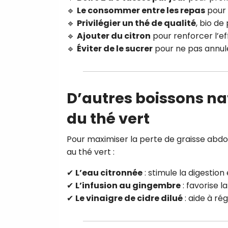
🔹
Le consommer entre les repas
pour é
🔹
Privilégier un thé de qualité
, bio de
🔹
Ajouter du citron
pour renforcer l’ef
🔹
Éviter de le sucrer
pour ne pas annule
D’autres boissons nat
du thé vert
Pour maximiser la perte de graisse abdo
au thé vert :
✔
L’eau citronnée
: stimule la digestion 
✔
L’infusion au gingembre
: favorise l
✔
Le vinaigre de cidre dilué
: aide à ré