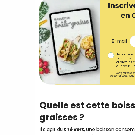
Inscriv
en 
E-mail
Je consens 
pour mesure
ouvrez les c
que vous uti
Votre adresse em
personnalisées. Vous 
Quelle est cette bois
graisses ?
Il s’agit du
thé vert
, une boisson consom