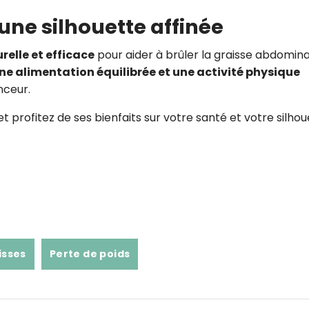
 une silhouette affinée
relle et efficace
pour aider à brûler la graisse abdomina
ne alimentation équilibrée et une activité physique
inceur.
 profitez de ses bienfaits sur votre santé et votre silho
isses
Perte de poids