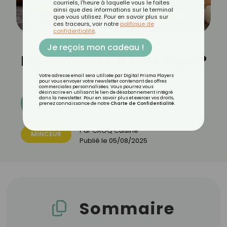
courriels, l'heure à laquelle vous le faites
ainsi que des informations sur le terminal
que vous utilisez. Pour en savoir plus sur
ces traceurs, voir notre
politique de
confidentialité
.
Je reçois mon cadeau !
L'igname est-il calorique ?
Votre adresse email sera utilisée par Digital Prisma Players
pour vous envoyer votre newsletter contenant des offres
commerciales personnalisées. Vous pourrez vous
désinscrire en utilisant le lien de désabonnement intégré
dans la newsletter. Pour en savoir plus et exercer vos droits,
Découvrez les 11 menus CROQ
prenez connaissance de notre
Charte de Confidentialité
.
Par
CROQ Cuisine
MINCEUR
Publié le
05/08/2025
Sommaire