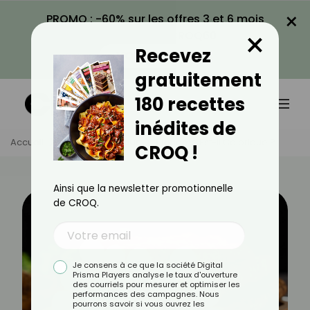
×
PROMO : -60% sur les offres 3 et 6 mois
×
avec le code CROQ60
Recevez
VOIR LA PROMO
gratuitement
180 recettes
inédites de
Accueil
Actus
Minceur
L'igname Est-Il Calorique ?
CROQ !
Ainsi que la newsletter promotionnelle
de CROQ.
Je consens à ce que la société Digital
Prisma Players analyse le taux d'ouverture
des courriels pour mesurer et optimiser les
performances des campagnes. Nous
pourrons savoir si vous ouvrez les