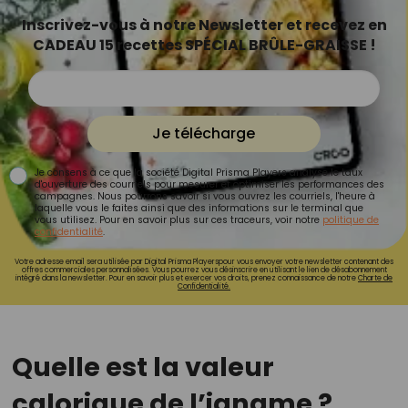
Inscrivez-vous à notre Newsletter et recevez en
CADEAU 15 recettes SPÉCIAL BRÛLE-GRAISSE !
Je télécharge
Je consens à ce que la société Digital Prisma Players analyse le taux
d'ouverture des courriels pour mesurer et optimiser les performances des
campagnes. Nous pourrons savoir si vous ouvrez les courriels, l'heure à
laquelle vous le faites ainsi que des informations sur le terminal que
vous utilisez. Pour en savoir plus sur ces traceurs, voir notre
politique de
confidentialité
.
Votre adresse email sera utilisée par Digital Prisma Playerspour vous envoyer votre newsletter contenant des
offres commerciales personnalisées. Vous pourrez vous désinscrire en utilisant le lien de désabonnement
intégré dans la newsletter. Pour en savoir plus et exercer vos droits, prenez connaissance de notre
Charte de
Confidentialité.
Quelle est la valeur
calorique de l’igname ?