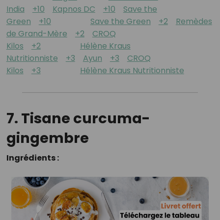
India
+10
Kapnos DC
+10
Save the
Green
+10
Save the Green
+2
Remèdes
de Grand-Mère
+2
CROQ
Kilos
+2
Hélène Kraus
Nutritionniste
+3
Ayun
+3
CROQ
Kilos
+3
Hélène Kraus Nutritionniste
7. Tisane curcuma-
gingembre
Ingrédients :