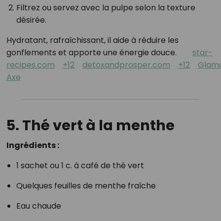
Filtrez ou servez avec la pulpe selon la texture
désirée.
Hydratant, rafraîchissant, il aide à réduire les
gonflements et apporte une énergie douce.
star-
recipes.com
+12
detoxandprosper.com
+12
Glam
Axe
5. Thé vert à la menthe
Ingrédients :
1 sachet ou 1 c. à café de thé vert
Quelques feuilles de menthe fraîche
Eau chaude