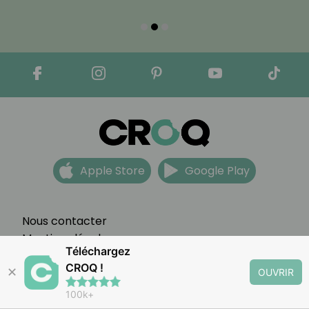
Apple Store
Google Play
Nous contacter
Mentions légales
Téléchargez
Partenariats
CROQ !
CGV
✕
OUVRIR
FAQ
100k+
Préférences cookies