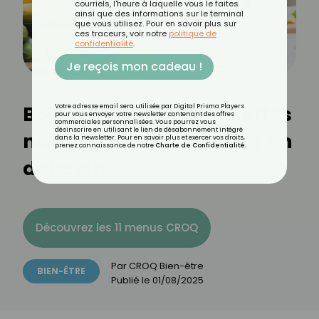
courriels, l'heure à laquelle vous le faites
ainsi que des informations sur le terminal
que vous utilisez. Pour en savoir plus sur
ces traceurs, voir notre
politique de
confidentialité
.
Je reçois mon cadeau !
Boissons détox : 10 recettes
Votre adresse email sera utilisée par Digital Prisma Players
pour vous envoyer votre newsletter contenant des offres
commerciales personnalisées. Vous pourrez vous
désinscrire en utilisant le lien de désabonnement intégré
naturelles pour éliminer en
dans la newsletter. Pour en savoir plus et exercer vos droits,
prenez connaissance de notre
Charte de Confidentialité
.
douceur
Découvrez les 11 menus CROQ
Par
CROQ Bien-être
BIEN-ÊTRE
Publié le
01/08/2025