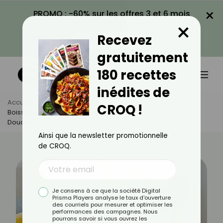
×
PROMO : -60% sur les offres 3 et 6 mois
×
avec le code CROQ60
Recevez
VOIR LA PROMO
gratuitement
180 recettes
inédites de
Accueil
Actus
Bien-Être
CROQ !
Boissons Détox : 10 Recettes Naturelles Pour Éliminer En
Douceur
Ainsi que la newsletter promotionnelle
de CROQ.
Je consens à ce que la société Digital
Prisma Players analyse le taux d'ouverture
des courriels pour mesurer et optimiser les
performances des campagnes. Nous
pourrons savoir si vous ouvrez les