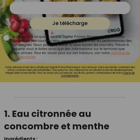
Je télécharge
Je consens à ce que la société Digital Prisma Players analyse le taux
d'ouverture des courriels pour mesurer et optimiser les performances des
campagnes. Nous pourrons savoir si vous ouvrez les courriels, l'heure à
laquelle vous le faites ainsi que des informations sur le terminal que
vous utilisez. Pour en savoir plus sur ces traceurs, voir notre
politique de
confidentialité
.
Votre adresse email sera utilisée par Digital Prisma Playerspour vous envoyer votre newsletter contenant des
offres commerciales personnalisées. Vous pourrez vous désinscrire en utilisant le lien de désabonnement
intégré dans la newsletter. Pour en savoir plus et exercer vos droits, prenez connaissance de notre
Charte de
Confidentialité.
1. Eau citronnée au
concombre et menthe
Ingrédients :