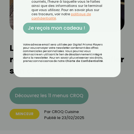
courriels, l'heure à laquelle vous le faites
ainsi que des informations sur le terminal
que vous utilisez. Pour en savoir plus sur
ces traceurs, voir notre
politique de
confidentialité
.
Je reçois mon cadeau !
Le bouillon détox : une
Votre adresse email sera utilisée par Digital Prisma Players
pour vous envoyer votre newsletter contenant des offres
commerciales personnalisées. Vous pourrez vous
désinscrire en utilisant le lien de désabonnement intégré
recette simple pour purifier
dans la newsletter. Pour en savoir plus et exercer vos droits,
prenez connaissance de notre
Charte de Confidentialité
.
son organisme
Découvrez les 11 menus CROQ
Par
CROQ Cuisine
MINCEUR
Publié le
23/02/2025