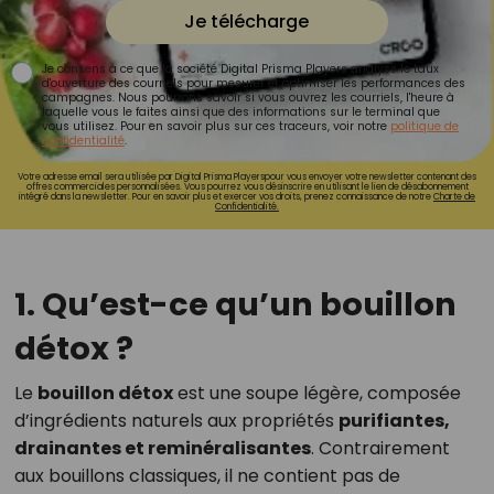
Je télécharge
Je consens à ce que la société Digital Prisma Players analyse le taux
d'ouverture des courriels pour mesurer et optimiser les performances des
campagnes. Nous pourrons savoir si vous ouvrez les courriels, l'heure à
laquelle vous le faites ainsi que des informations sur le terminal que
vous utilisez. Pour en savoir plus sur ces traceurs, voir notre
politique de
confidentialité
.
Votre adresse email sera utilisée par Digital Prisma Playerspour vous envoyer votre newsletter contenant des
offres commerciales personnalisées. Vous pourrez vous désinscrire en utilisant le lien de désabonnement
intégré dans la newsletter. Pour en savoir plus et exercer vos droits, prenez connaissance de notre
Charte de
Confidentialité.
1. Qu’est-ce qu’un bouillon
détox ?
Le
bouillon détox
est une soupe légère, composée
d’ingrédients naturels aux propriétés
purifiantes,
drainantes et reminéralisantes
. Contrairement
aux bouillons classiques, il ne contient pas de