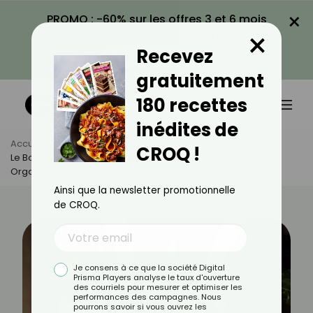
×
PROMO : -60% sur les offres 3 et 6 mois
×
avec le code CROQ60
Recevez
VOIR LA PROMO
gratuitement
180 recettes
inédites de
Accueil
Actus
Minceur
CROQ !
Le Bouillon Détox : Une Recette Simple Pour Purifier Son
Organisme
Ainsi que la newsletter promotionnelle
de CROQ.
Je consens à ce que la société Digital
Prisma Players analyse le taux d'ouverture
des courriels pour mesurer et optimiser les
performances des campagnes. Nous
pourrons savoir si vous ouvrez les