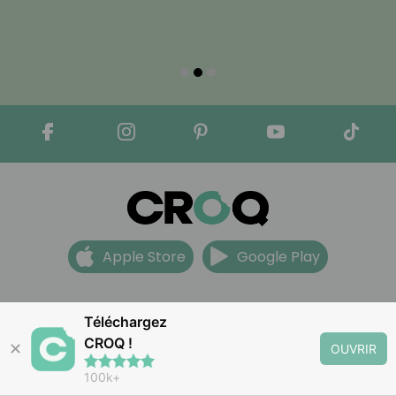
Apple Store
Google Play
Nous contacter
Téléchargez
Mentions légales
CROQ !
✕
OUVRIR
Partenariats
100k+
CGV