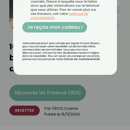
courriels, l'heure à laquelle vous le faites
ainsi que des informations sur le terminal
que vous utilisez. Pour en savoir plus sur
ces traceurs, voir notre
politique de
confidentialité
.
Je reçois mon cadeau !
10 recettes de bouillons
Votre adresse email sera utilisée par Digital Prisma Players
pour vous envoyer votre newsletter contenant des offres
commerciales personnalisées. Vous pourrez vous
désinscrire en utilisant le lien de désabonnement intégré
brûle-graisses : pour une
dans la newsletter. Pour en savoir plus et exercer vos droits,
prenez connaissance de notre
Charte de Confidentialité
.
détox délicieuse et légère
Découvrez les 11 menus CROQ
Par
CROQ Cuisine
RECETTES
Publié le
15/11/2024