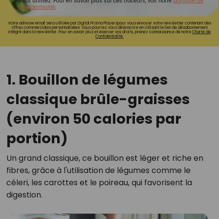
vous utilisez. Pour en savoir plus sur ces traceurs, voir notre
politique de
confidentialité
.
Votre adresse email sera utilisée par Digital Prisma Playerspour vous envoyer votre newsletter contenant des
offres commerciales personnalisées. Vous pourrez vous désinscrire en utilisant le lien de désabonnement
intégré dans la newsletter. Pour en savoir plus et exercer vos droits, prenez connaissance de notre
Charte de
Confidentialité.
1. Bouillon de légumes
classique brûle-graisses
(environ 50 calories par
portion)
Un grand classique, ce bouillon est léger et riche en
fibres, grâce à l'utilisation de légumes comme le
céleri, les carottes et le poireau, qui favorisent la
digestion.