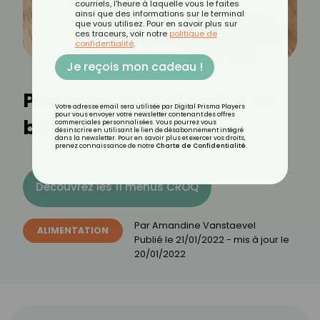
courriels, l'heure à laquelle vous le faites
ainsi que des informations sur le terminal
que vous utilisez. Pour en savoir plus sur
ces traceurs, voir notre
politique de
confidentialité
.
Je reçois mon cadeau !
Pourquoi faut-il éviter les
Votre adresse email sera utilisée par Digital Prisma Players
pour vous envoyer votre newsletter contenant des offres
bouillons en cube ?
commerciales personnalisées. Vous pourrez vous
désinscrire en utilisant le lien de désabonnement intégré
dans la newsletter. Pour en savoir plus et exercer vos droits,
prenez connaissance de notre
Charte de Confidentialité
.
Découvrez les 11 menus CROQ
Par
Amandine Vanstaevel
ALIMENTATION
Publié le
21/01/2022
- mis à jour le
20/01/2022