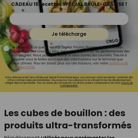
CADEAU 15 recettes SPÉCIAL BRÛLE-GRAISSE !
Je télécharge
Je consens à ce que la société Digital Prisma Players analyse le taux
d'ouverture des courriels pour mesurer et optimiser les performances des
campagnes. Nous pourrons savoir si vous ouvrez les courriels, l'heure à
laquelle vous le faites ainsi que des informations sur le terminal que
vous utilisez. Pour en savoir plus sur ces traceurs, voir notre
politique de
confidentialité
.
Votre adresse email sera utilisée par Digital Prisma Playerspour vous envoyer votre newsletter contenant des
offres commerciales personnalisées. Vous pourrez vous désinscrire en utilisant le lien de désabonnement
intégré dans la newsletter. Pour en savoir plus et exercer vos droits, prenez connaissance de notre
Charte de
Confidentialité.
Les cubes de bouillon : des
produits ultra-transformés
Régulièrement
utilisés pour agrémenter les