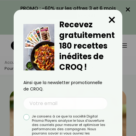
×
PROMO : -60% sur les offres 3 et 6 mois
×
avec le code CROQ60
Recevez
VOIR LA PROMO
gratuitement
180 recettes
inédites de
Accueil
Actus
Alimentation
CROQ !
Pourquoi Faut-Il Éviter Les Bouillons En Cube ?
Ainsi que la newsletter promotionnelle
de CROQ.
Je consens à ce que la société Digital
Prisma Players analyse le taux d'ouverture
des courriels pour mesurer et optimiser les
performances des campagnes. Nous
pourrons savoir si vous ouvrez les