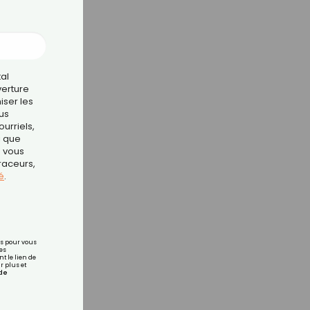
tal
verture
iser les
us
urriels,
i que
e vous
traceurs,
é
.
rs pour vous
es
t le lien de
r plus et
de