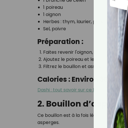
1 branche de céleri
1 poireau
1 oignon
Herbes : thym, laurier, persil
Sel, poivre
Préparation :
Faites revenir l'oignon, la carotte et l
Ajoutez le poireau et les herbes, couvr
Filtrez le bouillon et assaisonnez.
Calories : Environ 30 calor
Dashi : tout savoir sur ce bouillon fonda
2. Bouillon d’asperge
Ce bouillon est à la fois léger et riche e
asperges.