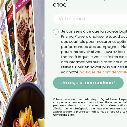
CROQ.
s classique
déal comme base pour d'autres recettes ou à boire seul.
Je consens à ce que la société Digi
Prisma Players analyse le taux d'ou
des courriels pour mesurer et optim
performances des campagnes. No
pourrons savoir si vous ouvrez les co
l'heure à laquelle vous le faites ains
des informations sur le terminal qu
utilisez. Pour en savoir plus sur ces 
voir notre
politique de confidentialit
Je reçois mon cadeau !
Votre adresse email sera utilisée par Digital Prisma Playe
envoyer votre newsletter contenant des offres commercial
personnalisées. Vous pourrez vous désinscrire en utilisan
désabonnement intégré dans la newsletter. Pour en savoi
exercer vos droits, prenez connaissance de notre
Charte 
Confidentialité
.