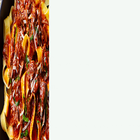
e céleri dans un peu d'eau.
ez d'eau et laissez mijoter 30 minutes.
ies par portion.
mental de la cuisine japonaise
s vertes
n nutriments, parfait pour profiter de la saveur délicate de