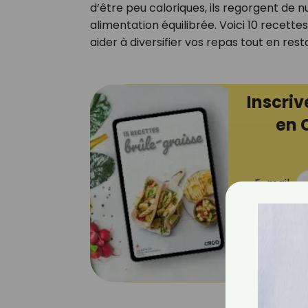
d’être peu caloriques, ils regorgent de nu
alimentation équilibrée. Voici 10 recette
aider à diversifier vos repas tout en rest
Inscriv
en 
E-mail
Je consens 
pour mesure
ouvrez les c
que vous uti
Votre adresse em
personnalisées. Vous 