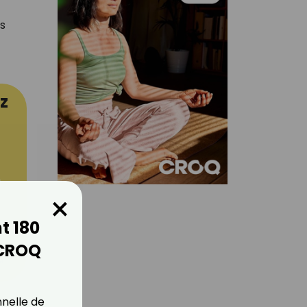
us
z
×
t 180
 CROQ
er
nnelle de