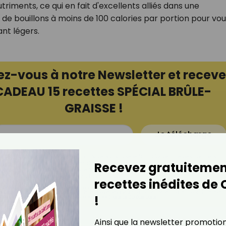
triments, ce qui en fait d'excellents alliés dans une
s de bouillons à moins de 100 calories par portion pour vo
ant légers.
ez-vous à notre Newsletter et receve
CADEAU 15 recettes SPÉCIAL BRÛLE-
GRAISSE !
Je télécharge
à ce que la société Digital Prisma Players analyse le taux d'ouverture des courriels
r et optimiser les performances des campagnes. Nous pourrons savoir si vous
Recevez gratuitemen
ourriels, l'heure à laquelle vous le faites ainsi que des informations sur le terminal
lisez. Pour en savoir plus sur ces traceurs, voir notre
politique de confidentialité
.
recettes inédites de
ail sera utilisée par Digital Prisma Playerspour vous envoyer votre newsletter contenant des offres commerciales
pourrez vous désinscrire en utilisant le lien de désabonnement intégré dans la newsletter. Pour en savoir plus et exerc
!
vos droits, prenez connaissance de notre
Charte de Confidentialité.
Ainsi que la newsletter promotio