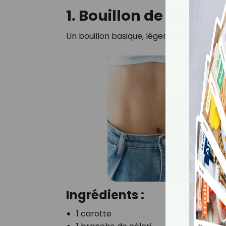
1. Bouillon de légume
Un bouillon basique, léger et parfumé, i
Ingrédients :
1 carotte