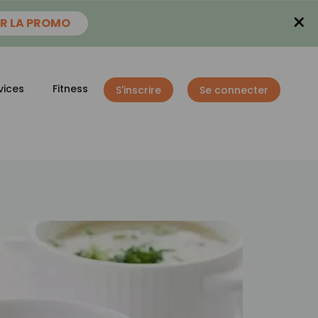
×
R LA PROMO
vices
Fitness
S'inscrire
Se connecter