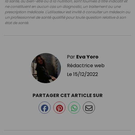
la santé, au bien-être ou à la nutrition, sont fournies à titre indicatif et
ne constituent en aucun cas un diagnostic, un traitement ou une
prescription médicale. L'utilisateur est invité à consulter un médecin ou
un professionnel de santé qualifié pour toute question relative à son
état de santé.
Par
Eva Yoro
Rédactrice web
Le
15/12/2022
PARTAGER CET ARTICLE SUR