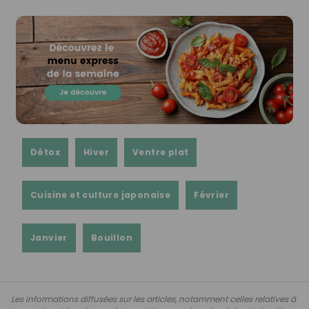
Détox
Hiver
Ventre plat
Cuisine et culture japonaise
Février
Janvier
Bouillon
Les informations diffusées sur les articles, notamment celles relatives à