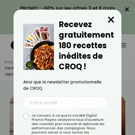
×
PROMO : -60% sur les offres 3 et 6 mois
×
avec le code CROQ60
Recevez
VOIR LA PROMO
gratuitement
180 recettes
inédites de
Accueil
Actus
Actualités
CROQ !
Ventre Plat, Détoxifiant Et Anti-Gueule De Bois, Ce Bouillon
Japonais Est Ce Qu’il Nous Faut Cet Hiver
Ainsi que la newsletter promotionnelle
de CROQ.
Je consens à ce que la société Digital
Prisma Players analyse le taux d'ouverture
des courriels pour mesurer et optimiser les
performances des campagnes. Nous
pourrons savoir si vous ouvrez les