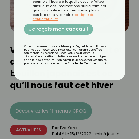
courriels, l'heure à laquelle vous le faites
ainsi que des informations sur le terminal
que vous utilisez. Pour en savoir plus sur
ces traceurs, voir notre
politique de
confidentialité
.
Je reçois mon cadeau !
Ventre plat, détoxifiant et
Votre adresse email sera utilisée par Digital Prisma Players
pour vous envoyer votre newsletter contenant des offres
commerciales personnalisées. Vous pourrez vous
désinscrire en utilisant le lien de désabonnement intégré
anti-gueule de bois, ce
dans la newsletter. Pour en savoir plus et exercer vos droits,
prenez connaissance de notre
Charte de Confidentialité
.
bouillon japonais est ce
qu’il nous faut cet hiver
Découvrez les 11 menus CROQ
Par
Eva Yoro
ACTUALITÉS
Publié le
15/12/2022
- mis à jour le