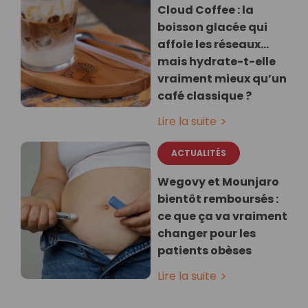
Cloud Coffee : la
boisson glacée qui
affole les réseaux…
mais hydrate-t-elle
vraiment mieux qu’un
café classique ?
Lire la suite
ACTUALITÉS
Wegovy et Mounjaro
bientôt remboursés :
ce que ça va vraiment
changer pour les
patients obèses
Lire la suite