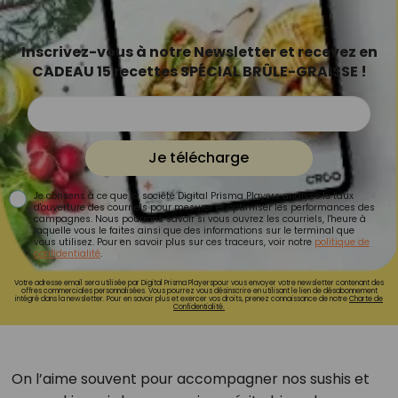
Inscrivez-vous à notre Newsletter et recevez en
CADEAU 15 recettes SPÉCIAL BRÛLE-GRAISSE !
Je télécharge
Je consens à ce que la société Digital Prisma Players analyse le taux
d'ouverture des courriels pour mesurer et optimiser les performances des
campagnes. Nous pourrons savoir si vous ouvrez les courriels, l'heure à
laquelle vous le faites ainsi que des informations sur le terminal que
vous utilisez. Pour en savoir plus sur ces traceurs, voir notre
politique de
confidentialité
.
Votre adresse email sera utilisée par Digital Prisma Playerspour vous envoyer votre newsletter contenant des
offres commerciales personnalisées. Vous pourrez vous désinscrire en utilisant le lien de désabonnement
intégré dans la newsletter. Pour en savoir plus et exercer vos droits, prenez connaissance de notre
Charte de
Confidentialité.
On l’aime souvent pour accompagner nos sushis et