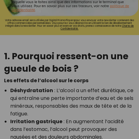
laquelle vous le faites ainsi que des informations sur le terminal que
vous utilisez. Pour en savoir plus sur ces traceurs, voir notre
politique de
confidentialité
.
Votre adresse email sera utilisée par Digital Prisma Playerspour vous envoyer votre newsletter contenant des
offres commerciales personnalisées. Vous pourrez vous désinscrire en utilisant le lien de désabonnement
intégré dans la newsletter. Pour en savoir plus et exercer vos droits, prenez connaissance de notre
Charte de
Confidentialité.
1. Pourquoi ressent-on une
gueule de bois ?
Les effets de l’alcool sur le corps
Déshydratation
: L’alcool a un effet diurétique, ce
qui entraîne une perte importante d’eau et de sels
minéraux, responsables des maux de tête et de la
fatigue.
Irritation gastrique
: En augmentant l’acidité
dans l’estomac, l’alcool peut provoquer des
nausées et des douleurs abdominales.