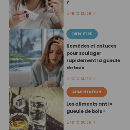
?
Lire la suite
BIEN-ÊTRE
Remèdes et astuces
pour soulager
rapidement la gueule
de bois
Lire la suite
ALIMENTATION
Les aliments anti «
gueule de bois »
Lire la suite