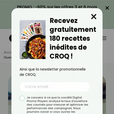
×
PROMO : -60% sur les offres 3 et 6 mois
×
avec le code CROQ60
Recevez
VOIR LA PROMO
gratuitement
180 recettes
inédites de
Accueil
Actus
Bien-Être
CROQ !
Gueule De Bois : Que Faire Quand On A Bu Trop D’alcool ?
Ainsi que la newsletter promotionnelle
de CROQ.
Je consens à ce que la société Digital
Prisma Players analyse le taux d'ouverture
des courriels pour mesurer et optimiser les
performances des campagnes. Nous
pourrons savoir si vous ouvrez les