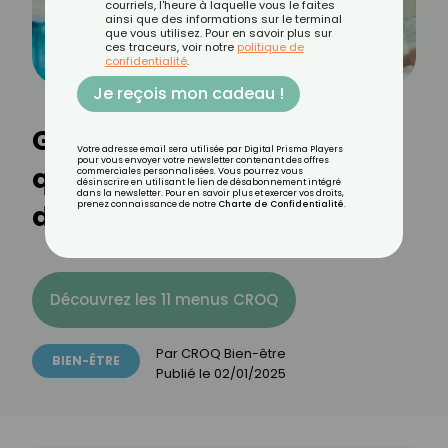
courriels, l'heure à laquelle vous le faites
ainsi que des informations sur le terminal
que vous utilisez. Pour en savoir plus sur
ces traceurs, voir notre
politique de
confidentialité
.
Je reçois mon cadeau !
Gueule de bois : que faire
Votre adresse email sera utilisée par Digital Prisma Players
pour vous envoyer votre newsletter contenant des offres
quand on a bu trop
commerciales personnalisées. Vous pourrez vous
désinscrire en utilisant le lien de désabonnement intégré
dans la newsletter. Pour en savoir plus et exercer vos droits,
d’alcool ?
prenez connaissance de notre
Charte de Confidentialité
.
Découvrez les 11 menus CROQ
Par
CROQ Bien-être
BIEN-ÊTRE
Publié le
02/01/2025