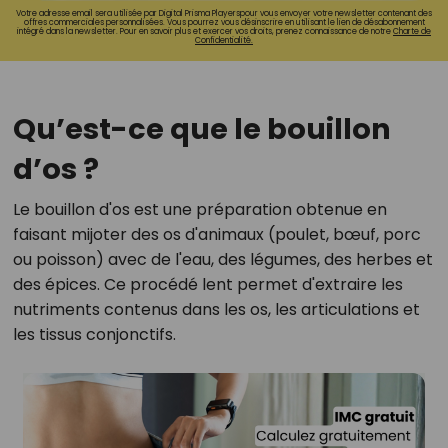
Votre adresse email sera utilisée par Digital Prisma Playerspour vous envoyer votre newsletter contenant des
offres commerciales personnalisées. Vous pourrez vous désinscrire en utilisant le lien de désabonnement
intégré dans la newsletter. Pour en savoir plus et exercer vos droits, prenez connaissance de notre
Charte de
Confidentialité.
Qu’est-ce que le bouillon
d’os ?
Le bouillon d'os est une préparation obtenue en
faisant mijoter des os d'animaux (poulet, bœuf, porc
ou poisson) avec de l'eau, des légumes, des herbes et
des épices. Ce procédé lent permet d'extraire les
nutriments contenus dans les os, les articulations et
les tissus conjonctifs.