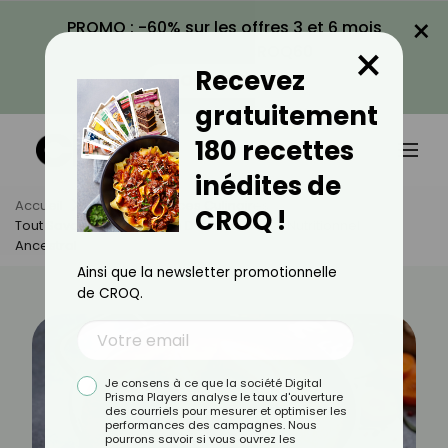
×
PROMO : -60% sur les offres 3 et 6 mois
×
avec le code CROQ60
Recevez
VOIR LA PROMO
gratuitement
180 recettes
inédites de
Accueil
Actus
Astuces Culinaires
CROQ !
Tout Savoir Sur Le Bouillon D'os : Un Trésor Nutritionnel
Ancestral
Ainsi que la newsletter promotionnelle
de CROQ.
Je consens à ce que la société Digital
Prisma Players analyse le taux d'ouverture
des courriels pour mesurer et optimiser les
performances des campagnes. Nous
pourrons savoir si vous ouvrez les