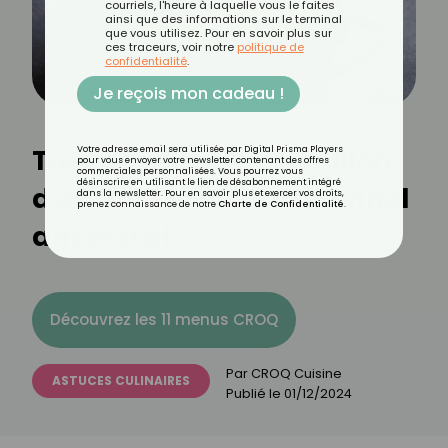
courriels, l'heure à laquelle vous le faites
ainsi que des informations sur le terminal
que vous utilisez. Pour en savoir plus sur
ces traceurs, voir notre
politique de
confidentialité
.
Je reçois mon cadeau !
Tout savoir sur le bouillon
Votre adresse email sera utilisée par Digital Prisma Players
pour vous envoyer votre newsletter contenant des offres
commerciales personnalisées. Vous pourrez vous
désinscrire en utilisant le lien de désabonnement intégré
d'os : un trésor nutritionnel
dans la newsletter. Pour en savoir plus et exercer vos droits,
prenez connaissance de notre
Charte de Confidentialité
.
ancestral
Découvrez les 11 menus CROQ
Par
CROQ Cuisine
ASTUCES CULINAIRES
Publié le
01/12/2024