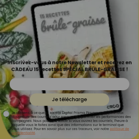
Inscrivez-vous à notre Newsletter et recevez en
CADEAU 15 recettes SPÉCIAL BRÛLE-GRAISSE !
Je télécharge
Je consens à ce que la société Digital Prisma Players analyse le taux
d'ouverture des courriels pour mesurer et optimiser les performances des
campagnes. Nous pourrons savoir si vous ouvrez les courriels, l'heure à
laquelle vous le faites ainsi que des informations sur le terminal que
vous utilisez. Pour en savoir plus sur ces traceurs, voir notre
politique de
confidentialité
.