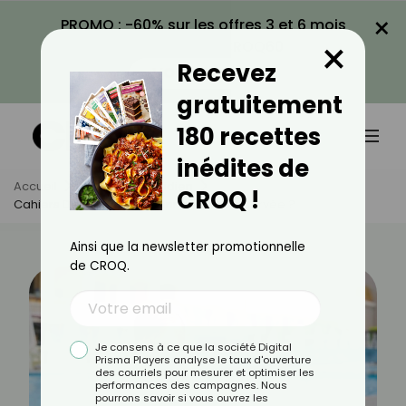
×
PROMO : -60% sur les offres 3 et 6 mois
×
avec le code CROQ60
Recevez
VOIR LA PROMO
gratuitement
180 recettes
inédites de
Accueil
Actus
Quotidien
CROQ !
Cahiers De Vacances : Bonne Idée Ou Corvée ?
Ainsi que la newsletter promotionnelle
de CROQ.
Je consens à ce que la société Digital
Prisma Players analyse le taux d'ouverture
des courriels pour mesurer et optimiser les
performances des campagnes. Nous
pourrons savoir si vous ouvrez les