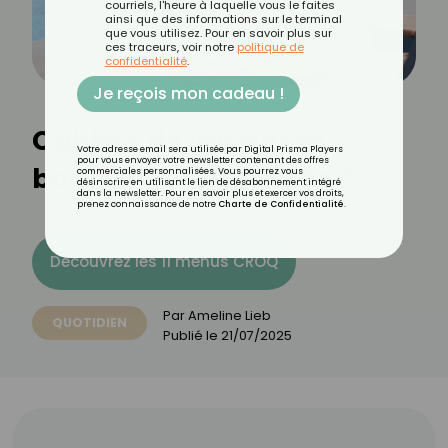
courriels, l'heure à laquelle vous le faites
ainsi que des informations sur le terminal
que vous utilisez. Pour en savoir plus sur
ces traceurs, voir notre
politique de
confidentialité
.
Je reçois mon cadeau !
Cahiers de vacances :
Votre adresse email sera utilisée par Digital Prisma Players
pour vous envoyer votre newsletter contenant des offres
bonne idée ou corvée ?
commerciales personnalisées. Vous pourrez vous
désinscrire en utilisant le lien de désabonnement intégré
dans la newsletter. Pour en savoir plus et exercer vos droits,
prenez connaissance de notre
Charte de Confidentialité
.
Découvrez les 11 menus CROQ
Par
Ameline Lieb
QUOTIDIEN
Publié le
21/07/2025