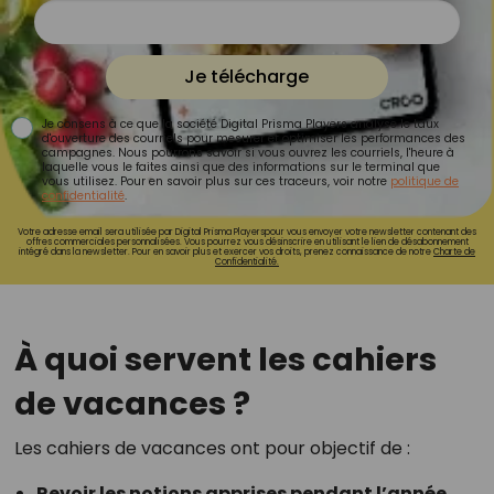
Je télécharge
Je consens à ce que la société Digital Prisma Players analyse le taux
d'ouverture des courriels pour mesurer et optimiser les performances des
campagnes. Nous pourrons savoir si vous ouvrez les courriels, l'heure à
laquelle vous le faites ainsi que des informations sur le terminal que
vous utilisez. Pour en savoir plus sur ces traceurs, voir notre
politique de
confidentialité
.
Votre adresse email sera utilisée par Digital Prisma Playerspour vous envoyer votre newsletter contenant des
offres commerciales personnalisées. Vous pourrez vous désinscrire en utilisant le lien de désabonnement
intégré dans la newsletter. Pour en savoir plus et exercer vos droits, prenez connaissance de notre
Charte de
Confidentialité.
À quoi servent les cahiers
de vacances ?
Les cahiers de vacances ont pour objectif de :
Revoir les notions apprises pendant l’année