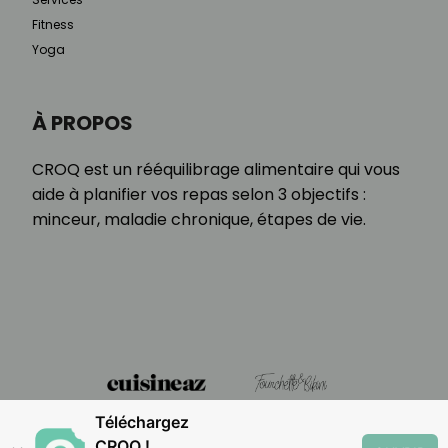
Fitness
Yoga
À PROPOS
CROQ est un rééquilibrage alimentaire qui vous
aide à planifier vos repas selon 3 objectifs :
minceur, maladie chronique, étapes de vie.
Téléchargez
CROQ !