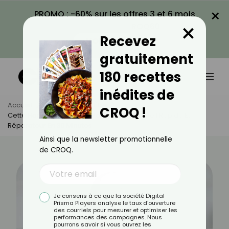
×
PROMO : -60% sur les offres 3 et 6 mois
×
avec le code CROQ60
Recevez
VOIR LA PROMO
gratuitement
180 recettes
inédites de
Accueil
Actus
Bien-Être
CROQ !
Cette Herbe Aromatique Permet Un Sommeil Rapide Et
Réparateur En 30 Minutes
Ainsi que la newsletter promotionnelle
de CROQ.
Je consens à ce que la société Digital
Prisma Players analyse le taux d'ouverture
des courriels pour mesurer et optimiser les
performances des campagnes. Nous
pourrons savoir si vous ouvrez les