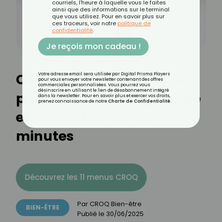
courriels, l'heure à laquelle vous le faites
ainsi que des informations sur le terminal
que vous utilisez. Pour en savoir plus sur
ces traceurs, voir notre
politique de
confidentialité
.
Je reçois mon cadeau !
Cette herbe aromatique
Votre adresse email sera utilisée par Digital Prisma Players
pour vous envoyer votre newsletter contenant des offres
commerciales personnalisées. Vous pourrez vous
désinscrire en utilisant le lien de désabonnement intégré
permet un sommeil rapide
dans la newsletter. Pour en savoir plus et exercer vos droits,
prenez connaissance de notre
Charte de Confidentialité
.
et réparateur en 30
minutes
Découvrez les 11 menus CROQ
Par
CROQ Bien-être
BIEN-ÊTRE
Publié le
30/06/2025