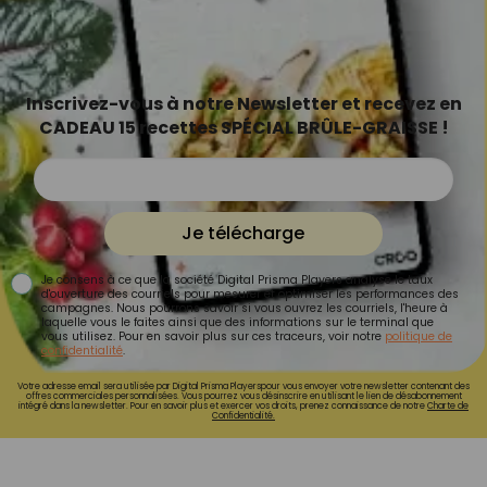
Inscrivez-vous à notre Newsletter et recevez en
CADEAU 15 recettes SPÉCIAL BRÛLE-GRAISSE !
Je télécharge
Je consens à ce que la société Digital Prisma Players analyse le taux
d'ouverture des courriels pour mesurer et optimiser les performances des
campagnes. Nous pourrons savoir si vous ouvrez les courriels, l'heure à
laquelle vous le faites ainsi que des informations sur le terminal que
vous utilisez. Pour en savoir plus sur ces traceurs, voir notre
politique de
confidentialité
.
Votre adresse email sera utilisée par Digital Prisma Playerspour vous envoyer votre newsletter contenant des
offres commerciales personnalisées. Vous pourrez vous désinscrire en utilisant le lien de désabonnement
intégré dans la newsletter. Pour en savoir plus et exercer vos droits, prenez connaissance de notre
Charte de
Confidentialité.