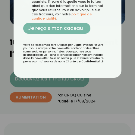
courriels, l'heure à laquelle vous le faites
ainsi que des informations sur le terminal
que vous utilisez. Pour en savoir plus sur
ces traceurs, voir notre
politique de
confidentialité
.
Je reçois mon cadeau !
10 aliments qui favorisent
Votre adresse email sera utilisée par Digital Prisma Players
pour vous envoyer votre newsletter contenant des offres
l’insomnie
commerciales personnalisées. Vous pourrez vous
désinscrire en utilisant le lien de désabonnement intégré
dans la newsletter. Pour en savoir plus et exercer vos droits,
prenez connaissance de notre
Charte de Confidentialité
.
Découvrez les 11 menus CROQ
Par
CROQ Cuisine
ALIMENTATION
Publié le
17/08/2024