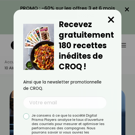
×
PROMO : -60% sur les offres 3 et 6 mois
×
avec le code CROQ60
Recevez
VOIR LA PROMO
gratuitement
180 recettes
inédites de
Accueil
Actus
Alimentation
CROQ !
10 Aliments Qui Favorisent L’insomnie
Ainsi que la newsletter promotionnelle
de CROQ.
Je consens à ce que la société Digital
Prisma Players analyse le taux d'ouverture
des courriels pour mesurer et optimiser les
performances des campagnes. Nous
pourrons savoir si vous ouvrez les