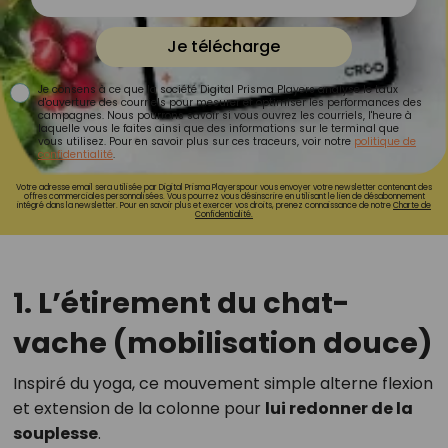
Je télécharge
Je consens à ce que la société Digital Prisma Players analyse le taux
d'ouverture des courriels pour mesurer et optimiser les performances des
campagnes. Nous pourrons savoir si vous ouvrez les courriels, l'heure à
laquelle vous le faites ainsi que des informations sur le terminal que
vous utilisez. Pour en savoir plus sur ces traceurs, voir notre
politique de
confidentialité
.
Votre adresse email sera utilisée par Digital Prisma Playerspour vous envoyer votre newsletter contenant des
offres commerciales personnalisées. Vous pourrez vous désinscrire en utilisant le lien de désabonnement
intégré dans la newsletter. Pour en savoir plus et exercer vos droits, prenez connaissance de notre
Charte de
Confidentialité.
1. L’étirement du chat-
vache (mobilisation douce)
Inspiré du yoga, ce mouvement simple alterne flexion
et extension de la colonne pour
lui redonner de la
souplesse
.