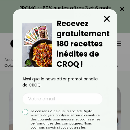
×
PROMO : -60% sur les offres 3 et 6 mois
×
avec le code CROQ60
Recevez
VOIR LA PROMO
gratuitement
180 recettes
inédites de
Accueil
Actus
Santé
CROQ !
Colonne Vertébrale : 5 Exercices Pour Relâcher Les Tensions
Ainsi que la newsletter promotionnelle
de CROQ.
Je consens à ce que la société Digital
Prisma Players analyse le taux d'ouverture
des courriels pour mesurer et optimiser les
performances des campagnes. Nous
pourrons savoir si vous ouvrez les