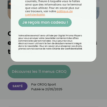
courriels, l'heure à laquelle vous le faites
ainsi que des informations sur le terminal
que vous utilisez. Pour en savoir plus sur
ces traceurs, voir notre
politique de
confidentialité
.
Je reçois mon cadeau !
Colonne vertébrale : 5
Votre adresse email sera utilisée par Digital Prisma Players
pour vous envoyer votre newsletter contenant des offres
exercices pour relâcher les
commerciales personnalisées. Vous pourrez vous
désinscrire en utilisant le lien de désabonnement intégré
dans la newsletter. Pour en savoir plus et exercer vos droits,
tensions
prenez connaissance de notre
Charte de Confidentialité
.
Découvrez les 11 menus CROQ
Par
CROQ Sport
SANTÉ
Publié le
21/05/2025