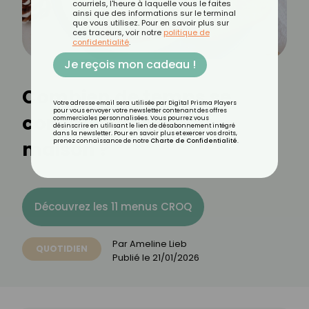
courriels, l'heure à laquelle vous le faites
ainsi que des informations sur le terminal
que vous utilisez. Pour en savoir plus sur
ces traceurs, voir notre
politique de
confidentialité
.
Je reçois mon cadeau !
Combien de temps se
Votre adresse email sera utilisée par Digital Prisma Players
pour vous envoyer votre newsletter contenant des offres
conserve une soupe
commerciales personnalisées. Vous pourrez vous
désinscrire en utilisant le lien de désabonnement intégré
dans la newsletter. Pour en savoir plus et exercer vos droits,
maison ?
prenez connaissance de notre
Charte de Confidentialité
.
Découvrez les 11 menus CROQ
Par
Ameline Lieb
QUOTIDIEN
Publié le
21/01/2026