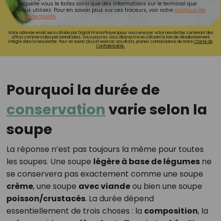
laquelle vous le faites ainsi que des informations sur le terminal que
vous utilisez. Pour en savoir plus sur ces traceurs, voir notre
politique de
confidentialité
.
Votre adresse email sera utilisée par Digital Prisma Playerspour vous envoyer votre newsletter contenant des
offres commerciales personnalisées. Vous pourrez vous désinscrire en utilisant le lien de désabonnement
intégré dans la newsletter. Pour en savoir plus et exercer vos droits, prenez connaissance de notre
Charte de
Confidentialité.
Pourquoi la durée de
conservation
varie selon la
soupe
La réponse n’est pas toujours la même pour toutes
les soupes. Une soupe
légère à base de légumes
ne
se conservera pas exactement comme une soupe
crème
, une soupe
avec viande
ou bien une soupe
poisson/crustacés
. La durée dépend
essentiellement de trois choses : la
composition
, la