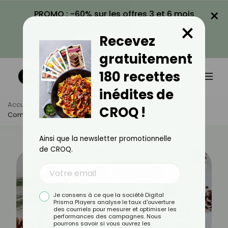
×
PROMO : -60% sur les offres 3 et 6 mois
×
avec le code CROQ60
Recevez
VOIR LA PROMO
gratuitement
180 recettes
inédites de
Accueil
Actus
Quotidien
CROQ !
Combien De Temps Se Conserve Une Soupe Maison ?
Ainsi que la newsletter promotionnelle
de CROQ.
Je consens à ce que la société Digital
Prisma Players analyse le taux d'ouverture
des courriels pour mesurer et optimiser les
performances des campagnes. Nous
pourrons savoir si vous ouvrez les