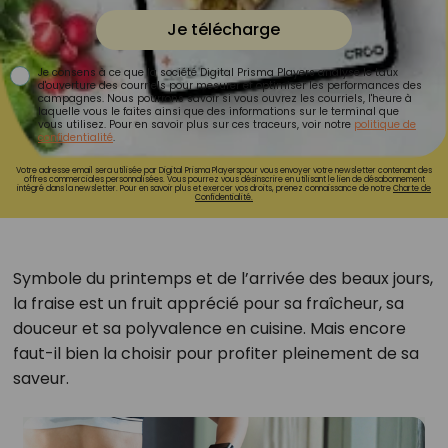
Je télécharge
Je consens à ce que la société Digital Prisma Players analyse le taux
d'ouverture des courriels pour mesurer et optimiser les performances des
campagnes. Nous pourrons savoir si vous ouvrez les courriels, l'heure à
laquelle vous le faites ainsi que des informations sur le terminal que
vous utilisez. Pour en savoir plus sur ces traceurs, voir notre
politique de
confidentialité
.
Votre adresse email sera utilisée par Digital Prisma Playerspour vous envoyer votre newsletter contenant des
offres commerciales personnalisées. Vous pourrez vous désinscrire en utilisant le lien de désabonnement
intégré dans la newsletter. Pour en savoir plus et exercer vos droits, prenez connaissance de notre
Charte de
Confidentialité.
Symbole du printemps et de l’arrivée des beaux jours,
la fraise est un fruit apprécié pour sa fraîcheur, sa
douceur et sa polyvalence en cuisine. Mais encore
faut-il bien la choisir pour profiter pleinement de sa
saveur.