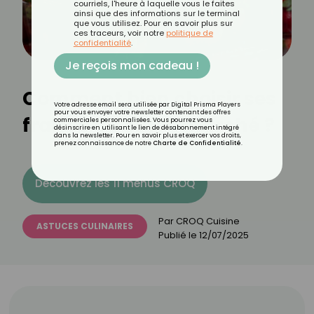
courriels, l'heure à laquelle vous le faites
ainsi que des informations sur le terminal
que vous utilisez. Pour en savoir plus sur
ces traceurs, voir notre
politique de
confidentialité
.
Je reçois mon cadeau !
Comment bien choisir ses
Votre adresse email sera utilisée par Digital Prisma Players
pour vous envoyer votre newsletter contenant des offres
fraises au supermarché ?
commerciales personnalisées. Vous pourrez vous
désinscrire en utilisant le lien de désabonnement intégré
dans la newsletter. Pour en savoir plus et exercer vos droits,
prenez connaissance de notre
Charte de Confidentialité
.
Découvrez les 11 menus CROQ
Par
CROQ Cuisine
ASTUCES CULINAIRES
Publié le
12/07/2025