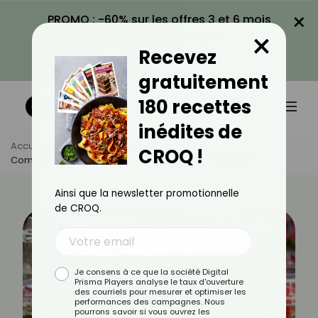
×
PROMO : -60% sur les offres 3 et 6 mois
×
avec le code CROQ60
Recevez
VOIR LA PROMO
gratuitement
180 recettes
inédites de
Accueil
Actus
Astuces Culinaires
CROQ !
Comment Bien Choisir Ses Fraises Au Supermarché ?
Ainsi que la newsletter promotionnelle
de CROQ.
Je consens à ce que la société Digital
Prisma Players analyse le taux d'ouverture
des courriels pour mesurer et optimiser les
performances des campagnes. Nous
pourrons savoir si vous ouvrez les