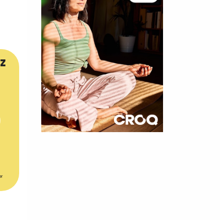
z
×
t 180
 CROQ
er
nnelle de