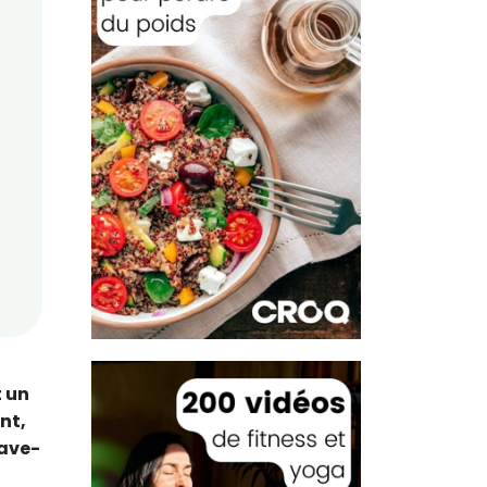
t un
nt,
lave-