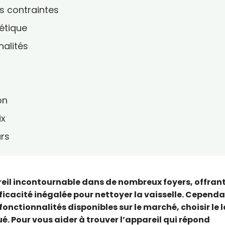
os contraintes
gétique
nalités
on
ix
urs
reil incontournable dans de nombreux foyers, offran
ficacité inégalée pour nettoyer la vaisselle. Cependa
fonctionnalités disponibles sur le marché, choisir le 
é. Pour vous aider à trouver l’appareil qui répond