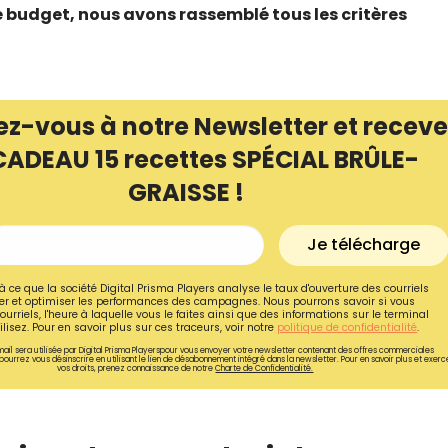
e budget, nous avons rassemblé tous les critères
ez-vous à notre Newsletter et receve
CADEAU 15 recettes SPÉCIAL BRÛLE-
GRAISSE !
Je télécharge
à ce que la société Digital Prisma Players analyse le taux d'ouverture des courriels
r et optimiser les performances des campagnes. Nous pourrons savoir si vous
ourriels, l'heure à laquelle vous le faites ainsi que des informations sur le terminal
Recevez gratuitemen
lisez. Pour en savoir plus sur ces traceurs, voir notre
politique de confidentialité
.
ail sera utilisée par Digital Prisma Playerspour vous envoyer votre newsletter contenant des offres commerciales
recettes inédites de
pourrez vous désinscrire en utilisant le lien de désabonnement intégré dans la newsletter. Pour en savoir plus et exerc
vos droits, prenez connaissance de notre
Charte de Confidentialité.
!
Ainsi que la newsletter promotio