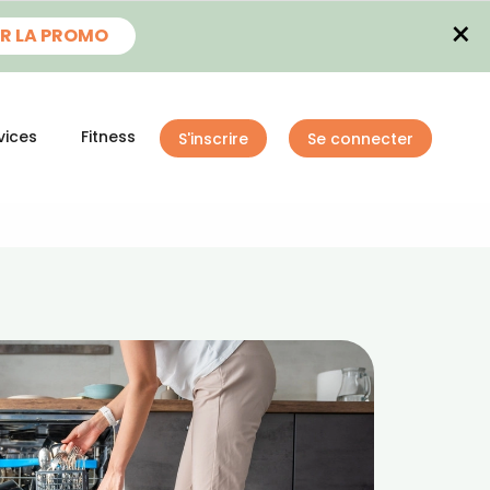
×
R LA PROMO
vices
Fitness
S'inscrire
Se connecter